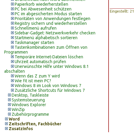
Papierkorb wiederherstellen
PC bei Abwesenheit schützen
Eingestellt: 
PC im abgesicherten Modus starten
Prioritäten von Anwendungen festlegen
Registry sichern und wiederherstellen
Schnellmenü aufrufen
Sidebar-Gadget: Netzwerkverkehr checken
Startmenü alphabetisch sortieren
Taskmanager starten
Tastenkombinationen zum Öffnen von
Programmen
Temporäre Internet-Dateien löschen
Uhrzeit automatisch prüfen
Unerwünschte Hilfe unter Windows 8.1
abschalten
Wenn das Z zum Y wird
Wie fit ist mein PC?
Windows 8 im Look von Windows 7
Zusätzliche Shortcuts für Windows 7
Desktop, Taskleiste
Systemsteuerung
Windows Explorer
WinZip
Zubehörprogramme
Word
Zeitschriften, Fachbücher
Zusatzinfos