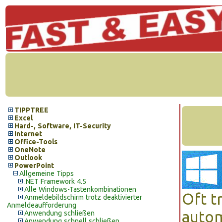
TIPPTREE
Excel
Hard-, Software, IT-Security
Internet
Office-Tools
OneNote
Outlook
PowerPoint
Allgemeine Tipps
.NET Framework 4.5
Alle Windows-Tastenkombinationen
Oft t
Anmeldebildschirm trotz deaktivierter
Anmeldeaufforderung
autom
Anwendung schließen
Anwendung schnell schließen