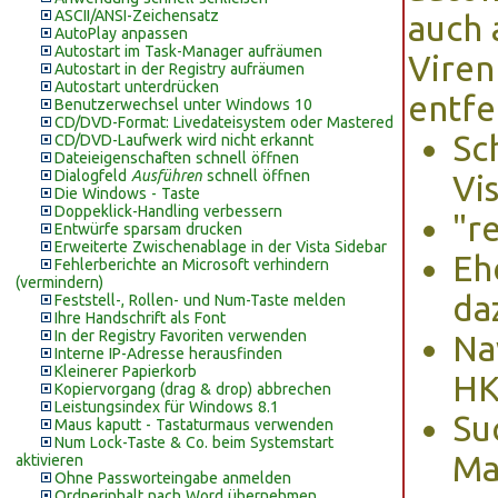
ASCII/ANSI-Zeichensatz
auch 
AutoPlay anpassen
Autostart im Task-Manager aufräumen
Viren
Autostart in der Registry aufräumen
Autostart unterdrücken
entfe
Benutzerwechsel unter Windows 10
CD/DVD-Format: Livedateisystem oder Mastered
Sc
CD/DVD-Laufwerk wird nicht erkannt
Dateieigenschaften schnell öffnen
Dialogfeld
Ausführen
schnell öffnen
Vi
Die Windows - Taste
Doppeklick-Handling verbessern
"r
Entwürfe sparsam drucken
Erweiterte Zwischenablage in der Vista Sidebar
Eh
Fehlerberichte an Microsoft verhindern
(vermindern)
da
Feststell-, Rollen- und Num-Taste melden
Ihre Handschrift als Font
In der Registry Favoriten verwenden
Na
Interne IP-Adresse herausfinden
Kleinerer Papierkorb
HK
Kopiervorgang (drag & drop) abbrechen
Leistungsindex für Windows 8.1
Su
Maus kaputt - Tastaturmaus verwenden
Num Lock-Taste & Co. beim Systemstart
Ma
aktivieren
Ohne Passworteingabe anmelden
Ordnerinhalt nach Word übernehmen