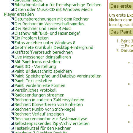
Bildschirmlupe
Bildschirmtastatur für fremdsprachige Zeichen
Das erste 
Daten oder Musik-CD mit Windows Media
Player erstellen
Um erste Exp
Datumsberechnungen mit dem Rechner
klicken dann
Der Rechner im Wissenschaftsmodus
bereitgestell
Der Rechner und seine 4 Modi
Das Pain
Diashow mit "Bild- und Faxanzeige"
Ein Problem teilen
Paint 
Fotos ansehen unter Windows 8
Eine w
Geöffnete Grafik als Desktop-Hintergrund
Darübe
Kraftstoffverbrauch berechnen
Live Messenger deinstallieren
Mit Paint Icons erstellen
Paint 3D - Vorstellung
Paint: Bildausschnitt speichern
Paint: Speicherpfad und Dateityp voreinstellen
Paint: Text erstellen
Paint: vordefinierte Formen
Persönliches Protokoll
Radiosendungen streamen
Rechnen in anderen Zahlensystemen
Rechner: Konvertieren von Einheiten
Rechner: Punkt- vor Strich-Regel
Rechner: Verlauf anzeigen
Ressourcenmonitor zur Systemanalyse
Selbstenpackendes Zip-Archiv erstellen
Tastenkürzel für den Rechner