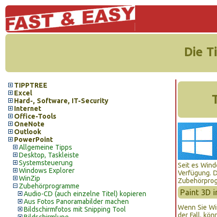
Die T
TIPPTREE
Excel
Hard-, Software, IT-Security
Internet
Office-Tools
OneNote
Outlook
PowerPoint
Allgemeine Tipps
Desktop, Taskleiste
Systemsteuerung
Seit es Wind
Windows Explorer
Verfügung. D
WinZip
Zubehörprog
Zubehörprogramme
Paint 3D i
Audio-CD (auch einzelne Titel) kopieren
Aus Fotos Panoramabilder machen
Wenn Sie Wind
Bildschirmfotos mit Snipping Tool
der Fall, kö