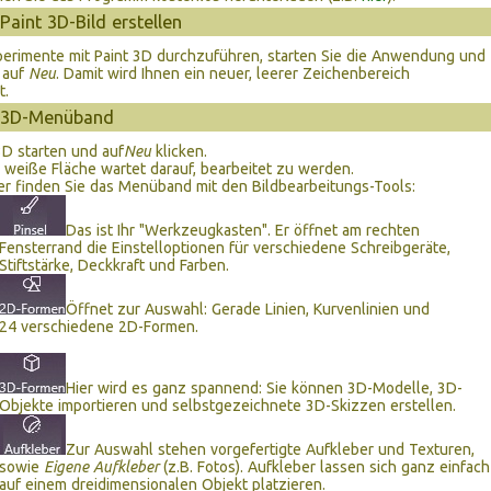
Paint 3D-Bild erstellen
erimente mit Paint 3D durchzuführen, starten Sie die Anwendung und
 auf
Neu
. Damit wird Ihnen ein neuer, leerer Zeichenbereich
t.
t 3D-Menüband
3D starten und auf
Neu
klicken.
eiße Fläche wartet darauf, bearbeitet zu werden.
r finden Sie das Menüband mit den Bildbearbeitungs-Tools:
Das ist Ihr "Werkzeugkasten". Er öffnet am rechten
Fensterrand die Einstelloptionen für verschiedene Schreibgeräte,
Stiftstärke, Deckkraft und Farben.
Öffnet zur Auswahl: Gerade Linien, Kurvenlinien und
24 verschiedene 2D-Formen.
Hier wird es ganz spannend: Sie können 3D-Modelle, 3D-
Objekte importieren und selbstgezeichnete 3D-Skizzen erstellen.
Zur Auswahl stehen vorgefertigte Aufkleber und Texturen,
sowie
Eigene Aufkleber
(z.B. Fotos). Aufkleber lassen sich ganz einfach
auf einem dreidimensionalen Objekt platzieren.