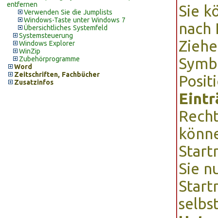
entfernen
Sie k
Verwenden Sie die Jumplists
Windows-Taste unter Windows 7
nach 
Übersichtliches Systemfeld
Systemsteuerung
Ziehe
Windows Explorer
WinZip
Zubehörprogramme
Symbo
Word
Zeitschriften, Fachbücher
Posit
Zusatzinfos
Eintr
Recht
könn
Star
Sie n
Start
selbst