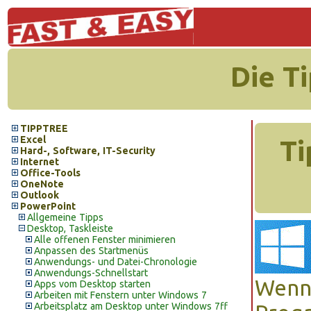
Die T
TIPPTREE
Excel
Ti
Hard-, Software, IT-Security
Internet
Office-Tools
OneNote
Outlook
PowerPoint
Allgemeine Tipps
Desktop, Taskleiste
Alle offenen Fenster minimieren
Anpassen des Startmenüs
Anwendungs- und Datei-Chronologie
Anwendungs-Schnellstart
Wenn 
Apps vom Desktop starten
Arbeiten mit Fenstern unter Windows 7
Arbeitsplatz am Desktop unter Windows 7ff