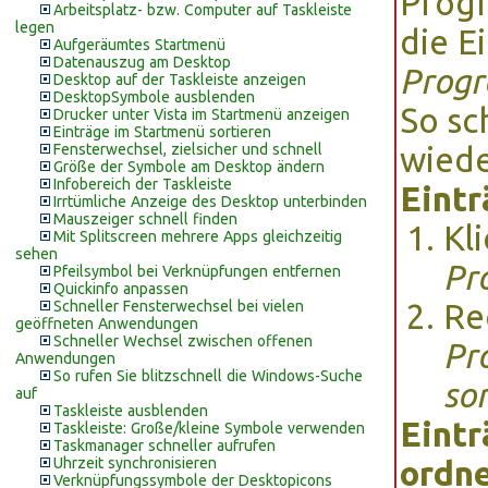
Prog
Arbeitsplatz- bzw. Computer auf Taskleiste
legen
die E
Aufgeräumtes Startmenü
Datenauszug am Desktop
Prog
Desktop auf der Taskleiste anzeigen
DesktopSymbole ausblenden
So sc
Drucker unter Vista im Startmenü anzeigen
Einträge im Startmenü sortieren
Fensterwechsel, zielsicher und schnell
wied
Größe der Symbole am Desktop ändern
Infobereich der Taskleiste
Eintr
Irrtümliche Anzeige des Desktop unterbinden
Mauszeiger schnell finden
Kl
Mit Splitscreen mehrere Apps gleichzeitig
sehen
Pr
Pfeilsymbol bei Verknüpfungen entfernen
Quickinfo anpassen
Schneller Fensterwechsel bei vielen
Re
geöffneten Anwendungen
Schneller Wechsel zwischen offenen
Pr
Anwendungen
So rufen Sie blitzschnell die Windows-Suche
sor
auf
Taskleiste ausblenden
Eintr
Taskleiste: Große/kleine Symbole verwenden
Taskmanager schneller aufrufen
Uhrzeit synchronisieren
ordne
Verknüpfungssymbole der Desktopicons