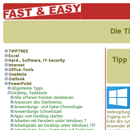
Die T
TIPPTREE
Excel
Tipp 
Hard-, Software, IT-Security
Internet
Office-Tools
OneNote
Outlook
PowerPoint
Allgemeine Tipps
Desktop, Taskleiste
Alle offenen Fenster minimieren
Anpassen des Startmenüs
Anwendungs- und Datei-Chronologie
Anwendungs-Schnellstart
Verknüpfunge
Apps vom Desktop starten
Zugang zu Pr
Arbeiten mit Fenstern unter Windows 7
Ecke des Sym
Arbeitsplatz am Desktop unter Windows 7ff
Anwender ehe