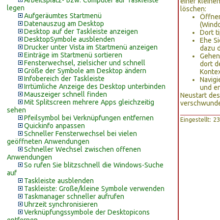
Arbeitsplatz- bzw. Computer auf Taskleiste
einer kleine
legen
löschen:
Aufgeräumtes Startmenü
Öffnen
Datenauszug am Desktop
(Wind
Desktop auf der Taskleiste anzeigen
Dort t
DesktopSymbole ausblenden
Ehe Si
Drucker unter Vista im Startmenü anzeigen
dazu d
Einträge im Startmenü sortieren
Gehen
Fensterwechsel, zielsicher und schnell
dort d
Größe der Symbole am Desktop ändern
Konte
Infobereich der Taskleiste
Navig
Irrtümliche Anzeige des Desktop unterbinden
und en
Mauszeiger schnell finden
Neustart des
Mit Splitscreen mehrere Apps gleichzeitig
verschwund
sehen
Pfeilsymbol bei Verknüpfungen entfernen
Eingestellt: 
Quickinfo anpassen
Schneller Fensterwechsel bei vielen
geöffneten Anwendungen
Schneller Wechsel zwischen offenen
Anwendungen
So rufen Sie blitzschnell die Windows-Suche
auf
Taskleiste ausblenden
Taskleiste: Große/kleine Symbole verwenden
Taskmanager schneller aufrufen
Uhrzeit synchronisieren
Verknüpfungssymbole der Desktopicons