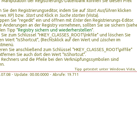
n Manipulation der Registrierungs-Datenbank können Sie diesen Pfeil
 Sie den Registrierungseditor, indem Sie auf
Start Ausführen
klicken
ows XP) bzw.
Start
und Klick in
Suche starten
(Vista).
ippen Sie "regedit" ein und öffnen mit
Enter
den Registrierungs-Editor.
e Änderungen an der Registry vornehmen, sollten Sie sie sichern (sieh
en Tipp "
Registry sichern und wiederherstellen
".
 Sie zum Schlüssel "HKEY_CLASSES_ROOT\lnkfile" und löschen Sie
en Wert "IsShortcut", (Rechtsklick auf den Wert und
Löschen
im
xtmenü.
ieren Sie anschließend zum Schlüssel "HKEY_CLASSES_ROOT\piffile"
tfernen Sie auch dort den Wert "IsShortcut".
 Rechners und die Pfeile bei den Verknüpfungssymbolen sind
en.
Tipp getestet unter Windows Vista,
23.07.08 - Update: 00.00.0000 - Abrufe: 19.711