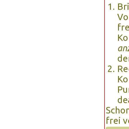
Br
Vo
fr
Ko
an
de
Re
Ko
Pu
de
Schon
frei 