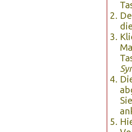
Tas
De
di
Kl
Ma
Ta
Sy
Di
ab
Si
an
Hi