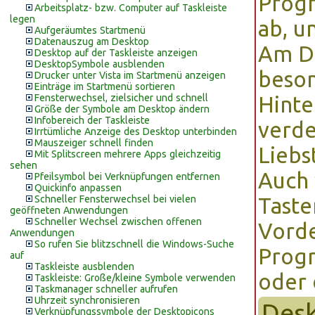
Prog
Arbeitsplatz- bzw. Computer auf Taskleiste
legen
ab, u
Aufgeräumtes Startmenü
Datenauszug am Desktop
Am De
Desktop auf der Taskleiste anzeigen
DesktopSymbole ausblenden
beson
Drucker unter Vista im Startmenü anzeigen
Einträge im Startmenü sortieren
Fensterwechsel, zielsicher und schnell
Hinte
Größe der Symbole am Desktop ändern
Infobereich der Taskleiste
verd
Irrtümliche Anzeige des Desktop unterbinden
Mauszeiger schnell finden
Liebs
Mit Splitscreen mehrere Apps gleichzeitig
sehen
Auch 
Pfeilsymbol bei Verknüpfungen entfernen
Quickinfo anpassen
Schneller Fensterwechsel bei vielen
Tast
geöffneten Anwendungen
Schneller Wechsel zwischen offenen
Vorde
Anwendungen
So rufen Sie blitzschnell die Windows-Suche
Progr
auf
Taskleiste ausblenden
oder 
Taskleiste: Große/kleine Symbole verwenden
Taskmanager schneller aufrufen
Uhrzeit synchronisieren
Des
Verknüpfungssymbole der Desktopicons