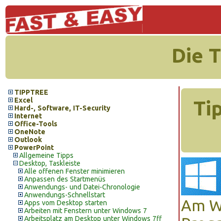
Die 
TIPPTREE
Excel
Ti
Hard-, Software, IT-Security
Internet
Office-Tools
OneNote
Outlook
PowerPoint
Allgemeine Tipps
Desktop, Taskleiste
Alle offenen Fenster minimieren
Anpassen des Startmenüs
Anwendungs- und Datei-Chronologie
Anwendungs-Schnellstart
Am W
Apps vom Desktop starten
Arbeiten mit Fenstern unter Windows 7
Arbeitsplatz am Desktop unter Windows 7ff