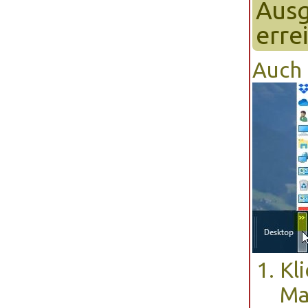
Ausg
erre
Auch 
Kl
Ma