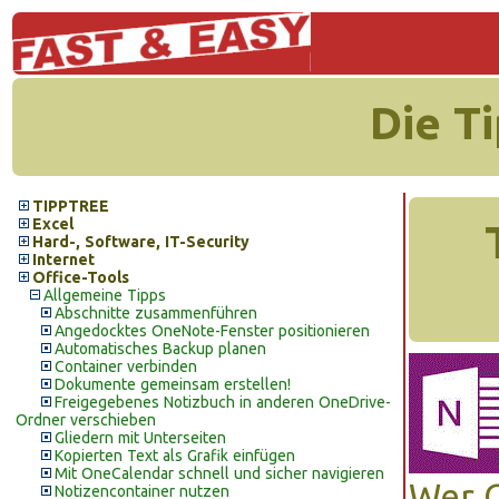
Die T
TIPPTREE
Excel
Hard-, Software, IT-Security
Internet
Office-Tools
Allgemeine Tipps
Abschnitte zusammenführen
Angedocktes OneNote-Fenster positionieren
Automatisches Backup planen
Container verbinden
Dokumente gemeinsam erstellen!
Freigegebenes Notizbuch in anderen OneDrive-
Ordner verschieben
Gliedern mit Unterseiten
Kopierten Text als Grafik einfügen
Mit OneCalendar schnell und sicher navigieren
Wer O
Notizencontainer nutzen