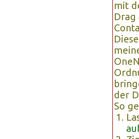
mit 
Drag 
Conta
Dieser
mein
OneN
Ordnu
bring
der D
So ge
La
au