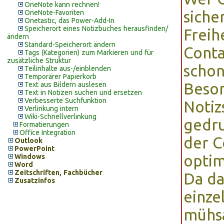
OneNote kann rechnen!
siche
OneNote-Favoriten
Onetastic, das Power-Add-In
Speicherort eines Notizbuches herausfinden/
Freih
ändern
Standard-Speicherort ändern
Conta
Tags (Kategorien) zum Markieren und für
zusätzliche Struktur
schon
Teilinhalte aus-/einblenden
Temporärer Papierkorb
Beson
Text aus Bildern auslesen
Text in Notizen suchen und ersetzen
Verbesserte Suchfunktion
Notiz
Verlinkung intern
Wiki-Schnellverlinkung
gedru
Formatierungen
Office Integration
der C
Outlook
PowerPoint
optim
Windows
Word
Zeitschriften, Fachbücher
Da da
Zusatzinfos
einze
mühsa