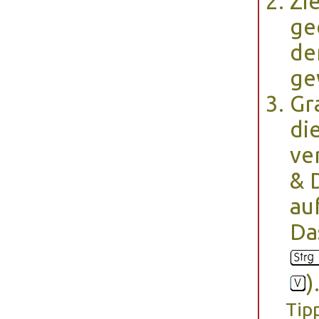
Zi
ge
de
ge
Gr
di
ve
& 
au
Da
)
Tip