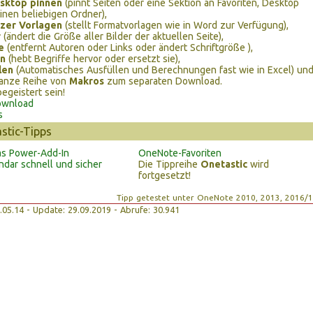
sktop pinnen
(pinnt Seiten oder eine Sektion an Favoriten, Desktop
inen beliebigen Ordner),
zer Vorlagen
(stellt Formatvorlagen wie in Word zur Verfügung),
r
(ändert die Größe aller Bilder der aktuellen Seite),
e
(entfernt Autoren oder Links oder ändert Schriftgröße ),
n
(hebt Begriffe hervor oder ersetzt sie),
len
(Automatisches Ausfüllen und Berechnungen fast wie in Excel) un
ganze Reihe von
Makros
zum separaten Download.
egeistert sein!
ownload
s
stic-Tipps
as Power-Add-In
OneNote-Favoriten
dar schnell und sicher
Die Tippreihe
Onetastic
wird
fortgesetzt!
Tipp getestet unter OneNote 2010, 2013, 2016/
27.05.14 - Update: 29.09.2019 - Abrufe: 30.941