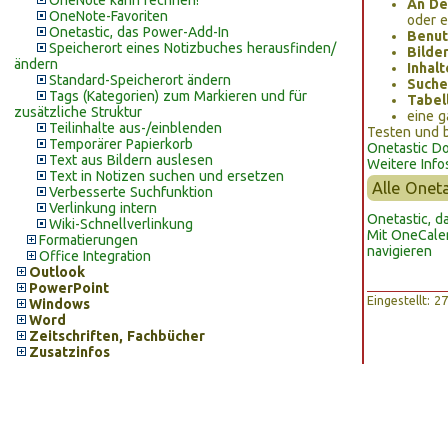
OneNote kann rechnen!
An De
OneNote-Favoriten
oder e
Onetastic, das Power-Add-In
Benut
Speicherort eines Notizbuches herausfinden/
Bilde
ändern
Inhalt
Standard-Speicherort ändern
Suche
Tags (Kategorien) zum Markieren und für
Tabel
zusätzliche Struktur
eine 
Teilinhalte aus-/einblenden
Testen und b
Temporärer Papierkorb
Onetastic D
Text aus Bildern auslesen
Weitere Info
Text in Notizen suchen und ersetzen
Alle Oneta
Verbesserte Suchfunktion
Verlinkung intern
Onetastic, d
Wiki-Schnellverlinkung
Mit OneCalen
Formatierungen
navigieren
Office Integration
Outlook
PowerPoint
Eingestellt: 
Windows
Word
Zeitschriften, Fachbücher
Zusatzinfos