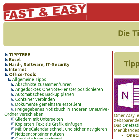
Die T
TIPPTREE
Excel
Tipp
Hard-, Software, IT-Security
Internet
Office-Tools
Allgemeine Tipps
Abschnitte zusammenführen
Angedocktes OneNote-Fenster positionieren
Automatisches Backup planen
Container verbinden
Dokumente gemeinsam erstellen!
Freigegebenes Notizbuch in anderen OneDrive-
Ordner verschieben
Omer Atay, e
Gliedern mit Unterseiten
zeitsparende
Kopierten Text als Grafik einfügen
Das
Onetast
Mit OneCalendar schnell und sicher navigieren
Menübandes 
Notizencontainer nutzen
OneCa