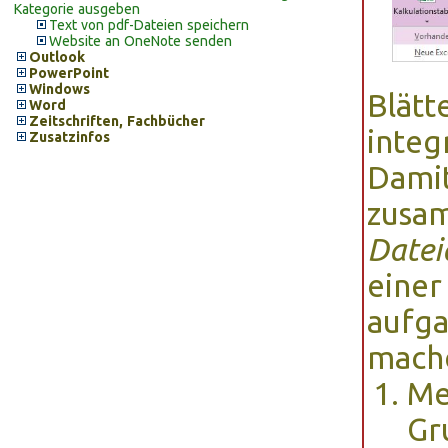
Kategorie ausgeben
Text von pdf-Dateien speichern
Website an OneNote senden
Outlook
PowerPoint
Windows
Blätt
Word
Zeitschriften, Fachbücher
integ
Zusatzinfos
Dami
zusa
Datei
einer
aufg
mach
Me
Gr