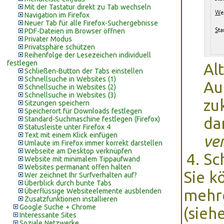
Mit der Tastatur direkt zu Tab wechseln
Navigation im Firefox
Neuer Tab für alle Firefox-Suchergebnisse
PDF-Dateien im Browser öffnen
Privater Modus
Privatsphäre schützen
Reihenfolge der Lesezeichen individuell
festlegen
Al
Schließen-Button der Tabs einstellen
Schnellsuche in Websites (1)
Au
Schnellsuche in Websites (2)
Schnellsuche in Websites (3)
zu
Sitzungen speichern
Speicherort für Downloads festlegen
da
Standard-Suchmaschine festlegen (Firefox)
Statusleiste unter Firefox 4
Text mit einem Klick einfügen
ve
Umlaute im Firefox immer korrekt darstellen
Webseite am Desktop verknüpfen
Sc
Website mit minimalem Tippaufwand
Websites permanant offen halten
Sie k
Wer zeichnet Ihr Surfverhalten auf?
Überblick durch bunte Tabs
mehre
Überflüssige Websiteelemente ausblenden
Zusatzfunktionen installieren
Google Suche + Chrome
(sieh
Interessante Sites
Soziale Netzwerke