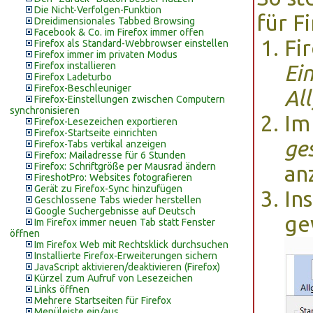
Die Nicht-Verfolgen-Funktion
für Fi
Dreidimensionales Tabbed Browsing
Facebook & Co. im Firefox immer offen
Fi
Firefox als Standard-Webbrowser einstellen
Firefox immer im privaten Modus
Firefox installieren
Ein
Firefox Ladeturbo
Firefox-Beschleuniger
Al
Firefox-Einstellungen zwischen Computern
synchronisieren
Im
Firefox-Lesezeichen exportieren
Firefox-Startseite einrichten
ge
Firefox-Tabs vertikal anzeigen
Firefox: Mailadresse für 6 Stunden
Firefox: Schriftgröße per Mausrad ändern
an
FireshotPro: Websites fotografieren
Gerät zu Firefox-Sync hinzufügen
In
Geschlossene Tabs wieder herstellen
Google Suchergebnisse auf Deutsch
ge
Im Firefox immer neuen Tab statt Fenster
öffnen
Im Firefox Web mit Rechtsklick durchsuchen
Installierte Firefox-Erweiterungen sichern
JavaScript aktivieren/deaktivieren (Firefox)
Kürzel zum Aufruf von Lesezeichen
Links öffnen
Mehrere Startseiten für Firefox
Menüleiste ein/aus