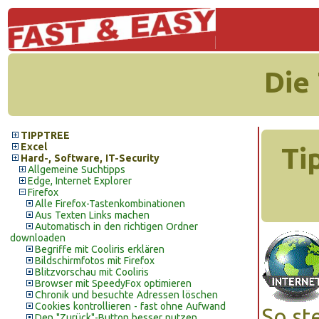
Die
TIPPTREE
Excel
Ti
Hard-, Software, IT-Security
Allgemeine Suchtipps
Edge, Internet Explorer
Firefox
Alle Firefox-Tastenkombinationen
Aus Texten Links machen
Automatisch in den richtigen Ordner
downloaden
Begriffe mit Cooliris erklären
Bildschirmfotos mit Firefox
Blitzvorschau mit Cooliris
Browser mit SpeedyFox optimieren
Chronik und besuchte Adressen löschen
Cookies kontrollieren - fast ohne Aufwand
So st
Den "Zurück"-Button besser nutzen