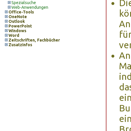
Di
Spezialsuche
Web-Anwendungen
kö
Office-Tools
OneNote
An
Outlook
PowerPoint
Windows
fü
Word
Zeitschriften, Fachbücher
ve
Zusatzinfos
An
Ma
in
da
ei
Bu
ei
Br