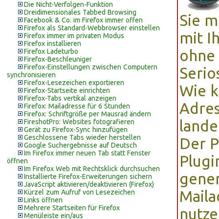
Die Nicht-Verfolgen-Funktion
Dreidimensionales Tabbed Browsing
Sie m
Facebook & Co. im Firefox immer offen
Firefox als Standard-Webbrowser einstellen
mit I
Firefox immer im privaten Modus
Firefox installieren
ohne 
Firefox Ladeturbo
Firefox-Beschleuniger
Firefox-Einstellungen zwischen Computern
Serio
synchronisieren
Firefox-Lesezeichen exportieren
Wie k
Firefox-Startseite einrichten
Firefox-Tabs vertikal anzeigen
Adres
Firefox: Mailadresse für 6 Stunden
Firefox: Schriftgröße per Mausrad ändern
lande
FireshotPro: Websites fotografieren
Gerät zu Firefox-Sync hinzufügen
Geschlossene Tabs wieder herstellen
Der P
Google Suchergebnisse auf Deutsch
Im Firefox immer neuen Tab statt Fenster
Plug
öffnen
Im Firefox Web mit Rechtsklick durchsuchen
gener
Installierte Firefox-Erweiterungen sichern
JavaScript aktivieren/deaktivieren (Firefox)
Maila
Kürzel zum Aufruf von Lesezeichen
Links öffnen
Mehrere Startseiten für Firefox
nutze
Menüleiste ein/aus