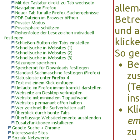
Mit der Tastatur direkt zu Tab wechseln
allem
Navigation im Firefox
Neuer Tab für alle Firefox-Suchergebnisse
Betre
PDF-Dateien im Browser öffnen
Privater Modus
und a
Privatsphäre schützen
Reihenfolge der Lesezeichen individuell
festlegen
klicke
Schließen-Button der Tabs einstellen
Schnellsuche in Websites (1)
So ge
Schnellsuche in Websites (2)
Schnellsuche in Websites (3)
Be
Sitzungen speichern
Speicherort für Downloads festlegen
zu
Standard-Suchmaschine festlegen (Firefox)
Statusleiste unter Firefox 4
Text mit einem Klick einfügen
(T
Umlaute im Firefox immer korrekt darstellen
Webseite am Desktop verknüpfen
ins
Website mit minimalem Tippaufwand
Websites permanant offen halten
Kl
Wer zeichnet Ihr Surfverhalten auf?
Überblick durch bunte Tabs
em
Überflüssige Websiteelemente ausblenden
Zusatzfunktionen installieren
Google Suche + Chrome
zu
Interessante Sites
Soziale Netzwerke