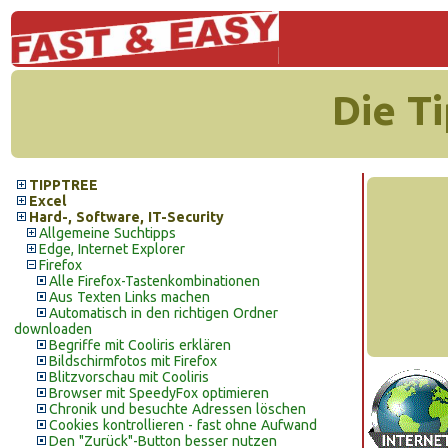
Die T
TIPPTREE
Excel
Hard-, Software, IT-Security
Allgemeine Suchtipps
Edge, Internet Explorer
Firefox
Alle Firefox-Tastenkombinationen
Aus Texten Links machen
Automatisch in den richtigen Ordner
downloaden
Begriffe mit Cooliris erklären
Bildschirmfotos mit Firefox
Blitzvorschau mit Cooliris
Browser mit SpeedyFox optimieren
Chronik und besuchte Adressen löschen
Cookies kontrollieren - fast ohne Aufwand
Den "Zurück"-Button besser nutzen