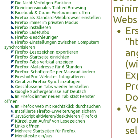
Die Nicht-Verfolgen-Funktion
minim
Dreidimensionales Tabbed Browsing
Facebook & Co. im Firefox immer offen
Websi
Firefox als Standard-Webbrowser einstellen
Firefox immer im privaten Modus
Firefox installieren
Er
Firefox Ladeturbo
Firefox-Beschleuniger
"h
Firefox-Einstellungen zwischen Computern
synchronisieren
an
Firefox-Lesezeichen exportieren
Firefox-Startseite einrichten
(w
Firefox-Tabs vertikal anzeigen
Firefox: Mailadresse für 6 Stunden
Firefox: Schriftgröße per Mausrad ändern
Ex
FireshotPro: Websites fotografieren
Gerät zu Firefox-Sync hinzufügen
Pr
Geschlossene Tabs wieder herstellen
Google Suchergebnisse auf Deutsch
Do
Im Firefox immer neuen Tab statt Fenster
öffnen
Ve
Im Firefox Web mit Rechtsklick durchsuchen
Installierte Firefox-Erweiterungen sichern
JavaScript aktivieren/deaktivieren (Firefox)
vo
Kürzel zum Aufruf von Lesezeichen
Links öffnen
sel
Mehrere Startseiten für Firefox
Menüleiste ein/aus