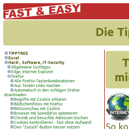
Die T
TIPPTREE
Excel
T
Hard-, Software, IT-Security
Allgemeine Suchtipps
Edge, Internet Explorer
mi
Firefox
Alle Firefox-Tastenkombinationen
Aus Texten Links machen
Automatisch in den richtigen Ordner
downloaden
Begriffe mit Cooliris erklären
Bildschirmfotos mit Firefox
Blitzvorschau mit Cooliris
Browser mit SpeedyFox optimieren
Chronik und besuchte Adressen löschen
Cookies kontrollieren - fast ohne Aufwand
So ko
Den "Zurück"-Button besser nutzen