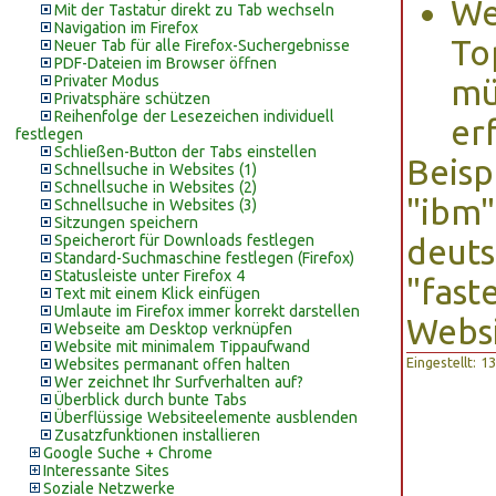
We
Mit der Tastatur direkt zu Tab wechseln
Navigation im Firefox
To
Neuer Tab für alle Firefox-Suchergebnisse
PDF-Dateien im Browser öffnen
Privater Modus
mü
Privatsphäre schützen
Reihenfolge der Lesezeichen individuell
er
festlegen
Schließen-Button der Tabs einstellen
Beisp
Schnellsuche in Websites (1)
Schnellsuche in Websites (2)
"ibm"
Schnellsuche in Websites (3)
Sitzungen speichern
Speicherort für Downloads festlegen
deut
Standard-Suchmaschine festlegen (Firefox)
Statusleiste unter Firefox 4
"fast
Text mit einem Klick einfügen
Umlaute im Firefox immer korrekt darstellen
Websi
Webseite am Desktop verknüpfen
Website mit minimalem Tippaufwand
Eingestellt: 
Websites permanant offen halten
Wer zeichnet Ihr Surfverhalten auf?
Überblick durch bunte Tabs
Überflüssige Websiteelemente ausblenden
Zusatzfunktionen installieren
Google Suche + Chrome
Interessante Sites
Soziale Netzwerke