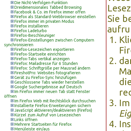
Die Nicht-Verfolgen-Funktion
Lesez
Dreidimensionales Tabbed Browsing
Facebook & Co. im Firefox immer offen
Sie b
Firefox als Standard-Webbrowser einstellen
Firefox immer im privaten Modus
Firefox installieren
aufru
Firefox Ladeturbo
Firefox-Beschleuniger
Kl
Firefox-Einstellungen zwischen Computern
synchronisieren
Fi
Firefox-Lesezeichen exportieren
Firefox-Startseite einrichten
da
Firefox-Tabs vertikal anzeigen
Firefox: Mailadresse für 6 Stunden
Firefox: Schriftgröße per Mausrad ändern
Ma
FireshotPro: Websites fotografieren
Gerät zu Firefox-Sync hinzufügen
di
Geschlossene Tabs wieder herstellen
Google Suchergebnisse auf Deutsch
re
Im Firefox immer neuen Tab statt Fenster
öffnen
Im
Im Firefox Web mit Rechtsklick durchsuchen
Installierte Firefox-Erweiterungen sichern
JavaScript aktivieren/deaktivieren (Firefox)
Ei
Kürzel zum Aufruf von Lesezeichen
Links öffnen
In
Mehrere Startseiten für Firefox
Menüleiste ein/aus