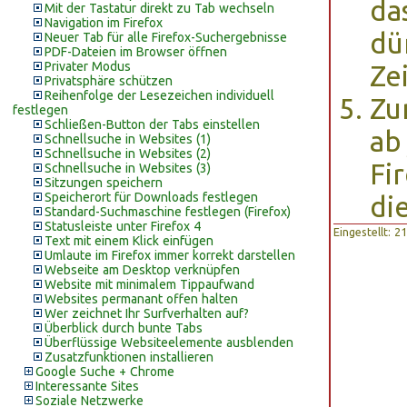
da
Mit der Tastatur direkt zu Tab wechseln
Navigation im Firefox
dü
Neuer Tab für alle Firefox-Suchergebnisse
PDF-Dateien im Browser öffnen
Privater Modus
Ze
Privatsphäre schützen
Reihenfolge der Lesezeichen individuell
Zu
festlegen
Schließen-Button der Tabs einstellen
ab
Schnellsuche in Websites (1)
Schnellsuche in Websites (2)
Fi
Schnellsuche in Websites (3)
Sitzungen speichern
Speicherort für Downloads festlegen
di
Standard-Suchmaschine festlegen (Firefox)
Statusleiste unter Firefox 4
Eingestellt: 
Text mit einem Klick einfügen
Umlaute im Firefox immer korrekt darstellen
Webseite am Desktop verknüpfen
Website mit minimalem Tippaufwand
Websites permanant offen halten
Wer zeichnet Ihr Surfverhalten auf?
Überblick durch bunte Tabs
Überflüssige Websiteelemente ausblenden
Zusatzfunktionen installieren
Google Suche + Chrome
Interessante Sites
Soziale Netzwerke