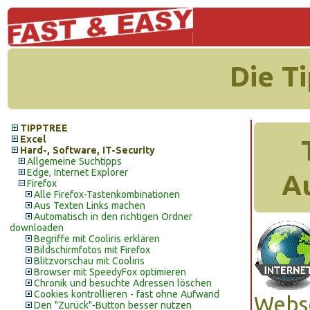
Die T
TIPPTREE
Excel
Hard-, Software, IT-Security
Allgemeine Suchtipps
Edge, Internet Explorer
A
Firefox
Alle Firefox-Tastenkombinationen
Aus Texten Links machen
Automatisch in den richtigen Ordner
downloaden
Begriffe mit Cooliris erklären
Bildschirmfotos mit Firefox
Blitzvorschau mit Cooliris
Browser mit SpeedyFox optimieren
Chronik und besuchte Adressen löschen
Cookies kontrollieren - fast ohne Aufwand
Webse
Den "Zurück"-Button besser nutzen