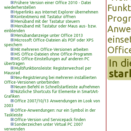
Frühere Version einer Office 2010 - Datei
Funkt
wiederherstellen
Hyperlinks aus Internet Explorer übernehmen
Progr
Kontextmenü mit Tastatur öffnen
Menüband mit der Tastatur steuern
Menüband mit Tastatur oder Maus aus- bzw.
Anwer
einblenden
Menübandanzeige unter Office 2013
einse
Microsoft Office-Dateien als PDF oder XPS
speichern
Offi
Mit mehreren Office-Versionen arbeiten
MS Office-Dateien ohne Office-Programm
MS Office-Einstellungen auf anderen PC
In d
übertragen
Multifunktionsleiste: Registerwechsel per
star
Mausrad
Neu-Registrierung bei mehreren installierten
Office-Versionen unterbinden
Neuen Befehl in Schnellstartleiste aufnehmen
Nützliche Shortcuts für Elemente in SmartArt-
Grafiken
Office 2007/10/13 Anwendungen im Look von
2003
Office-Anwendungen: nur ein Symbol in der
Taskleiste
Office-Version und Servicepack finden
Sonderzeichen unter Virtual PC 2007
verwenden