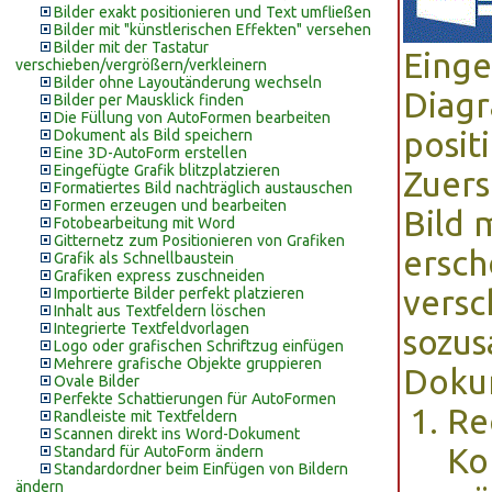
Bilder exakt positionieren und Text umfließen
Bilder mit "künstlerischen Effekten" versehen
Bilder mit der Tastatur
Einge
verschieben/vergrößern/verkleinern
Bilder ohne Layoutänderung wechseln
Diagr
Bilder per Mausklick finden
Die Füllung von AutoFormen bearbeiten
posit
Dokument als Bild speichern
Eine 3D-AutoForm erstellen
Eingefügte Grafik blitzplatzieren
Zuers
Formatiertes Bild nachträglich austauschen
Formen erzeugen und bearbeiten
Bild 
Fotobearbeitung mit Word
Gitternetz zum Positionieren von Grafiken
ersch
Grafik als Schnellbaustein
Grafiken express zuschneiden
versc
Importierte Bilder perfekt platzieren
Inhalt aus Textfeldern löschen
Integrierte Textfeldvorlagen
sozus
Logo oder grafischen Schriftzug einfügen
Mehrere grafische Objekte gruppieren
Dokum
Ovale Bilder
Perfekte Schattierungen für AutoFormen
Re
Randleiste mit Textfeldern
Scannen direkt ins Word-Dokument
Ko
Standard für AutoForm ändern
Standardordner beim Einfügen von Bildern
ändern