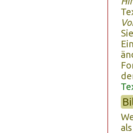
Hi
Te
Vo
Si
Ei
än
Fo
de
Te
Bi
We
al