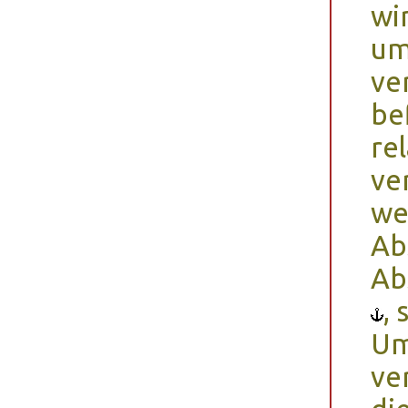
wi
um
ve
be
re
ve
we
Ab
Ab
,
Um
ve