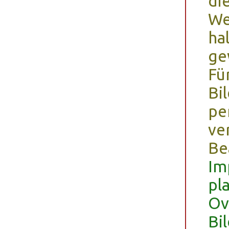
di
We
hal
ge
Fü
Bi
pe
ve
Be
Im
pl
Ov
Bi