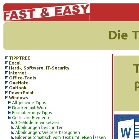
Die 
TIPPTREE
Excel
T
Hard-, Software, IT-Security
Internet
Office-Tools
OneNote
Outlook
PowerPoint
Windows
Allgemeine Tipps
Drucken mit Word
Formatierungs-Tipps
Grafische Elemente
3D-Modelle einsetzen
Abbildungen beschriften
Abbildungen: Weitere Kategorien
Bilder automatisch vom Text umfließen lassen