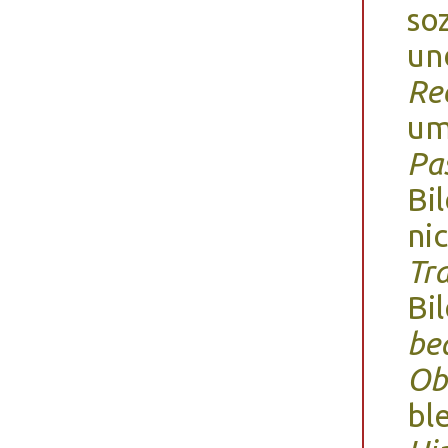
so
un
Re
um
Pa
Bi
ni
Tr
Bi
be
Ob
ble