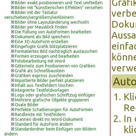
Grafi
Bilder exakt positionieren und Text umfließen
Bilder mit "künstlerischen Effekten" versehen
verbe
Bilder mit der Tastatur
verschieben/vergrößern/verkleinern
Doku
Bilder ohne Layoutänderung wechseln
Bilder per Mausklick finden
Die Füllung von AutoFormen bearbeiten
Aussa
Dokument als Bild speichern
Eine 3D-AutoForm erstellen
einfa
Eingefügte Grafik blitzplatzieren
Formatiertes Bild nachträglich austauschen
könne
Formen erzeugen und bearbeiten
Fotobearbeitung mit Word
verw
Gitternetz zum Positionieren von Grafiken
Grafik als Schnellbaustein
Grafiken express zuschneiden
Aut
Importierte Bilder perfekt platzieren
Inhalt aus Textfeldern löschen
Integrierte Textfeldvorlagen
Kl
Logo oder grafischen Schriftzug einfügen
Mehrere grafische Objekte gruppieren
Ovale Bilder
Re
Perfekte Schattierungen für AutoFormen
Randleiste mit Textfeldern
In
Scannen direkt ins Word-Dokument
Standard für AutoForm ändern
kl
Standardordner beim Einfügen von Bildern
ändern