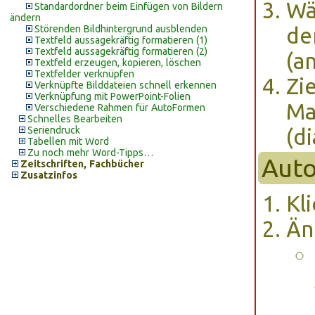
Wä
Standardordner beim Einfügen von Bildern
ändern
Störenden Bildhintergrund ausblenden
de
Textfeld aussagekräftig formatieren (1)
Textfeld aussagekräftig formatieren (2)
(an
Textfeld erzeugen, kopieren, löschen
Textfelder verknüpfen
Zi
Verknüpfte Bilddateien schnell erkennen
Verknüpfung mit PowerPoint-Folien
Ma
Verschiedene Rahmen für AutoFormen
Schnelles Bearbeiten
Seriendruck
(d
Tabellen mit Word
Zu noch mehr Word-Tipps…
Aut
Zeitschriften, Fachbücher
Zusatzinfos
Kl
Än