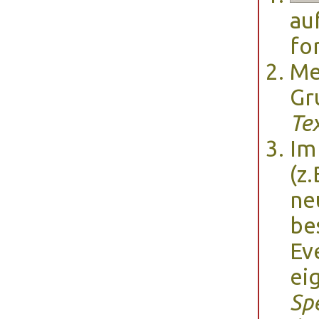
au
fo
Me
Gr
Te
Im
(z
ne
be
Ev
ei
Sp