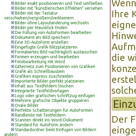
Wenn 
Bilder exakt positionieren und Text umfließen
Bilder mit "künstlerischen Effekten" versehen
Ihre 
Bilder mit der Tastatur
verschieben/vergrößern/verkleinern
eigne
Bilder ohne Layoutänderung wechseln
Bilder per Mausklick finden
Die Füllung von AutoFormen bearbeiten
Hinwe
Dokument als Bild speichern
Eine 3D-AutoForm erstellen
Aufme
Eingefügte Grafik blitzplatzieren
Formatiertes Bild nachträglich austauschen
die w
Formen erzeugen und bearbeiten
Fotobearbeitung mit Word
konze
Gitternetz zum Positionieren von Grafiken
Grafik als Schnellbaustein
Grafiken express zuschneiden
erste
Importierte Bilder perfekt platzieren
Inhalt aus Textfeldern löschen
solch
Integrierte Textfeldvorlagen
Logo oder grafischen Schriftzug einfügen
Einz
Mehrere grafische Objekte gruppieren
Ovale Bilder
Perfekte Schattierungen für AutoFormen
Randleiste mit Textfeldern
Der F
Scannen direkt ins Word-Dokument
Standard für AutoForm ändern
einge
Standardordner beim Einfügen von Bildern
ändern