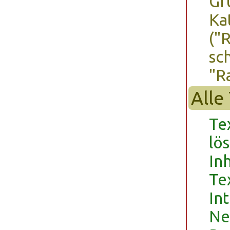
Gr
Ka
("
sc
"R
Alle
Te
lö
In
Te
In
Ne