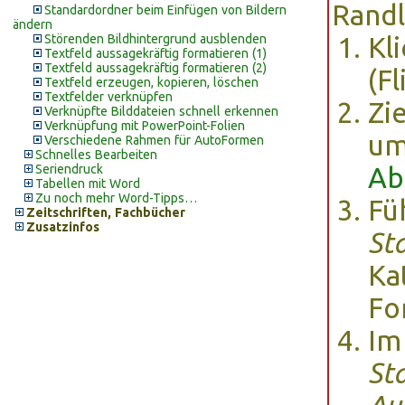
Randl
Standardordner beim Einfügen von Bildern
ändern
Störenden Bildhintergrund ausblenden
Kl
Textfeld aussagekräftig formatieren (1)
Textfeld aussagekräftig formatieren (2)
(Fl
Textfeld erzeugen, kopieren, löschen
Textfelder verknüpfen
Zi
Verknüpfte Bilddateien schnell erkennen
Verknüpfung mit PowerPoint-Folien
um
Verschiedene Rahmen für AutoFormen
Schnelles Bearbeiten
Seriendruck
Ab
Tabellen mit Word
Zu noch mehr Word-Tipps…
Fü
Zeitschriften, Fachbücher
Zusatzinfos
St
Ka
Fo
Im
St