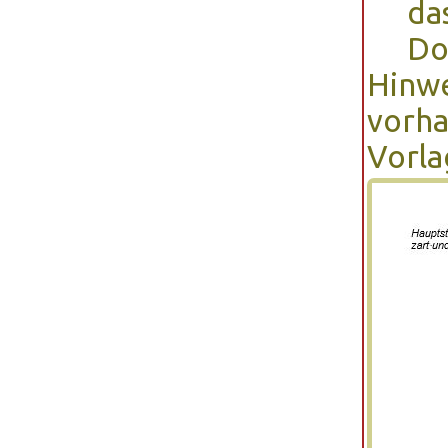
da
Do
Hinwe
vorha
Vorla