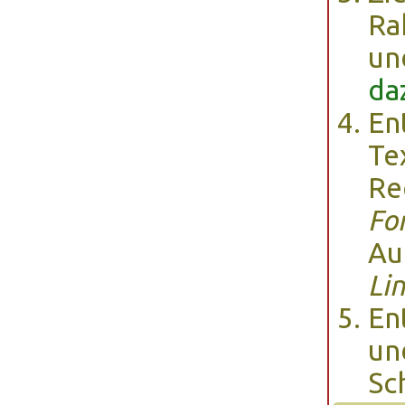
Ra
un
da
En
Te
Re
Fo
Au
Lin
En
un
Sc