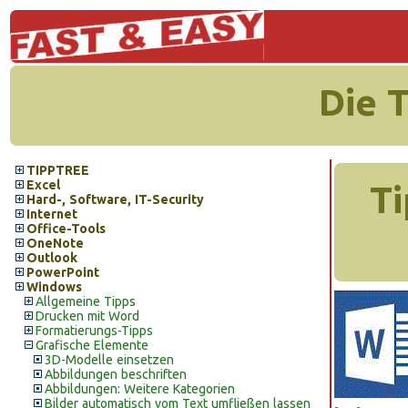
Die 
TIPPTREE
Excel
Ti
Hard-, Software, IT-Security
Internet
Office-Tools
OneNote
Outlook
PowerPoint
Windows
Allgemeine Tipps
Drucken mit Word
Formatierungs-Tipps
Grafische Elemente
3D-Modelle einsetzen
Abbildungen beschriften
Abbildungen: Weitere Kategorien
Bilder automatisch vom Text umfließen lassen