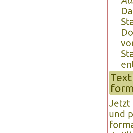
Au
Da
St
Do
vo
St
en
Text
form
Jetzt
und p
forma