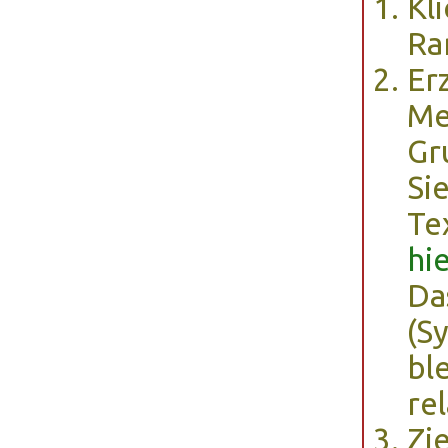
Kl
Ra
Er
Me
Gr
Si
Te
hi
Da
(S
bl
re
Zi