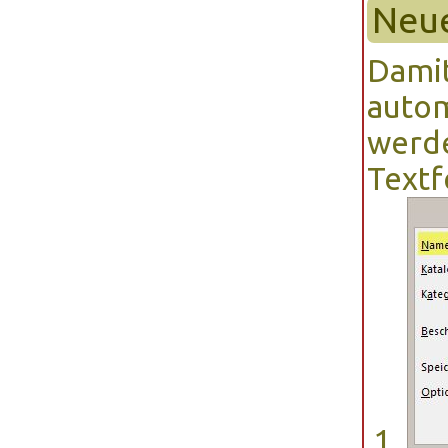
Neue
Dami
autom
werde
Textf