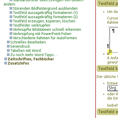
Standardordner beim Einfügen von Bildern
Textfeld 
ändern
Störenden Bildhintergrund ausblenden
Um das
Textfeld aussagekräftig formatieren (1)
Textfeld aussagekräftig formatieren (2)
Cursor
Textfeld erzeugen, kopieren, löschen
Rahmen
Textfelder verknüpfen
Verknüpfte Bilddateien schnell erkennen
Verknüpfung mit PowerPoint-Folien
Verschiedene Rahmen für AutoFormen
Schnelles Bearbeiten
Seriendruck
Tabellen mit Word
Zu noch mehr Word-Tipps…
8 Anfa
Zeitschriften, Fachbücher
gewün
Zusatzinfos
Textfeld 
Der übliche 
Entwe
oder R
die Ei
beibe
Textfeld 