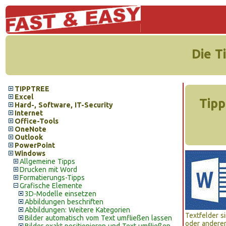
Die T
TIPPTREE
Excel
Tipp
Hard-, Software, IT-Security
Internet
Office-Tools
OneNote
Outlook
PowerPoint
Windows
Allgemeine Tipps
Drucken mit Word
Formatierungs-Tipps
Grafische Elemente
3D-Modelle einsetzen
Abbildungen beschriften
Abbildungen: Weitere Kategorien
Textfelder s
Bilder automatisch vom Text umfließen lassen
oder andere