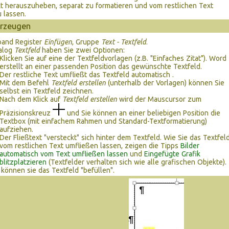
t herauszuheben, separat zu formatieren und vom restlichen Text
 lassen.
erzeugen
and Register
Einfügen
, Gruppe
Text - Textfeld
.
talog
Textfeld
haben Sie zwei Optionen:
Klicken Sie auf eine der Textfeldvorlagen (z.B. "Einfaches Zitat"). Word
erstellt an einer passenden Position das gewünschte Textfeld.
Der restliche Text umfließt das Textfeld automatisch .
Mit dem Befehl
Textfeld erstellen
(unterhalb der Vorlagen) können Sie
selbst ein Textfeld zeichnen.
Nach dem Klick auf
Textfeld erstellen
wird der Mauscursor zum
Präzisionskreuz
und Sie können an einer beliebigen Position die
Textbox (mit einfachem Rahmen und Standard-Textformatierung)
aufziehen.
Der Fließtext "versteckt" sich hinter dem Textfeld. Wie Sie das Textfel
vom restlichen Text umfließen lassen, zeigen die Tipps
Bilder
automatisch vom Text umfließen lassen
und
Eingefügte Grafik
blitzplatzieren
(Textfelder verhalten sich wie alle grafischen Objekte).
können sie das Textfeld "befüllen".