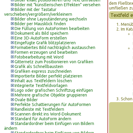
Bilder exakt positionieren und Text umfließen
dem Fließtex
Bilder mit "künstlerischen Effekten" versehen
umfließen zu
Bilder mit der Tastatur
verschieben/vergrößern/verkleinern
Textfeld 
Bilder ohne Layoutänderung wechseln
Bilder per Mausklick finden
Menüb
Die Füllung von AutoFormen bearbeiten
Im Ka
Dokument als Bild speichern
Eine 3D-AutoForm erstellen
Eingefügte Grafik blitzplatzieren
Formatiertes Bild nachträglich austauschen
Formen erzeugen und bearbeiten
Fotobearbeitung mit Word
Gitternetz zum Positionieren von Grafiken
Grafik als Schnellbaustein
Grafiken express zuschneiden
Importierte Bilder perfekt platzieren
Inhalt aus Textfeldern löschen
Integrierte Textfeldvorlagen
Logo oder grafischen Schriftzug einfügen
Mehrere grafische Objekte gruppieren
Schon 
Ovale Bilder
Perfekte Schattierungen für AutoFormen
Randleiste mit Textfeldern
Scannen direkt ins Word-Dokument
Standard für AutoForm ändern
Standardordner beim Einfügen von Bildern
ändern