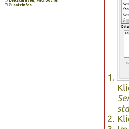
Zeitschriften, Fachbücher
Zusatzinfos
Kl
Se
st
Kl