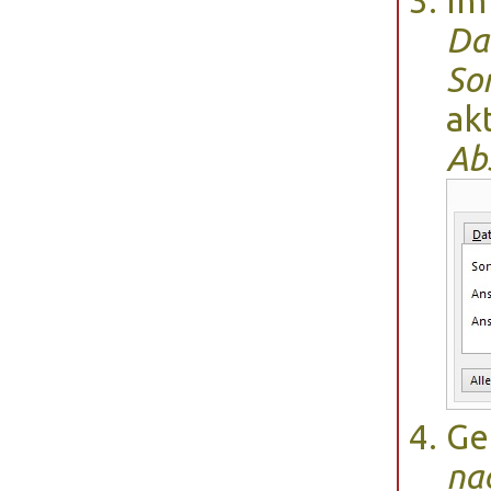
Im
Da
So
ak
Ab
Ge
na