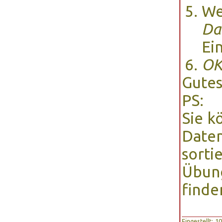
We
Da
Ei
O
Gutes
PS:
Sie k
Daten
sorti
Übun
finde
Eingestellt: 