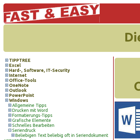
Di
TIPPTREE
Excel
Hard-, Software, IT-Security
Internet
Office-Tools
OneNote
Outlook
PowerPoint
Windows
Allgemeine Tipps
Drucken mit Word
Formatierungs-Tipps
Grafische Elemente
Schnelles Bearbeiten
Seriendruck
Beliebigen Text beliebig oft in Seriendokument