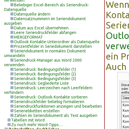
verwenden
Wenn 
Beliebiger Excel-Bereich als Seriendruck-
Datenquelle
Konta
Datenquelle ändern
Datensatznummern im Seriendokument
Serie
ausgeben
Datum aus Excel übernehmen
Leere Seriendruckfelder abfangen
Outlo
MERGEFORMAT
Outlook Kontakte-Unterordner als Datenquelle
verw
Prozentfelder in Seriedokument darstellen
Seriendokument in normales Dokument
ein P
umwandeln
Seriendruck-Manager aus Word 2000
Auch 
verwenden
Seriendruck: Bedingungsfelder (1)
Seriendruck: Bedingungsfelder (2)
Seriendruck: Bedingungsfelder (3)
Seriendruck: Gegliederte Liste
Seriendruck: Leerzeichen nach Leerfeldern
verhindern
Seriendruck: Outlook-Kontakte sortieren
Seriendruckfelder beliebig formatieren
Seriendruckfunktionen anzeigen und bearbeiten
Serienetiketten erstellen
Zahlen im Seriendokument als Text ausgeben
Tabellen mit Word
Zu noch mehr Word-Tipps…