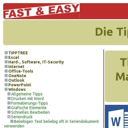
Die T
TIPPTREE
Excel
T
Hard-, Software, IT-Security
Internet
Office-Tools
Ma
OneNote
Outlook
PowerPoint
Windows
Allgemeine Tipps
Drucken mit Word
Formatierungs-Tipps
Grafische Elemente
Schnelles Bearbeiten
Seriendruck
Beliebigen Text beliebig oft in Seriendokument
verwenden