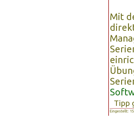
Mit d
direk
Manag
Seri
einri
Übun
Serie
Softw
Tipp 
Eingestellt: 