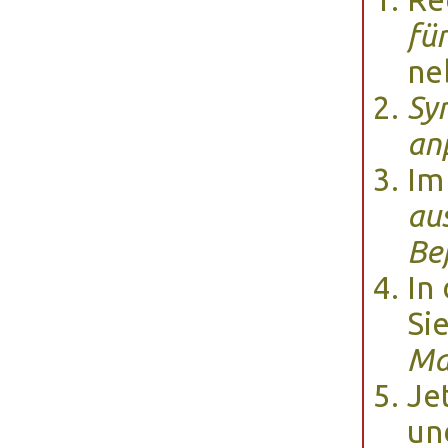
für
ne
Sym
an
Im
au
Be
In
Si
Ma
Je
un