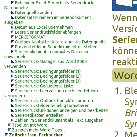
Beliebiger Excel-Bereich als Seriendruck-
Datenquelle
Datenquelle ändern
Wenn 
Datensatznummern im Seriendokument
ausgeben
Versi
Datum aus Excel übernehmen
Leere Seriendruckfelder abfangen
Seri
MERGEFORMAT
Outlook Kontakte-Unterordner als Datenquelle
Prozentfelder in Seriedokument darstellen
könne
Seriendokument in normales Dokument
umwandeln
reakt
Seriendruck-Manager aus Word 2000
verwenden
Seriendruck: Bedingungsfelder (1)
Wor
Seriendruck: Bedingungsfelder (2)
Seriendruck: Bedingungsfelder (3)
Seriendruck: Gegliederte Liste
Bl
Seriendruck: Leerzeichen nach Leerfeldern
verhindern
Sy
Seriendruck: Outlook-Kontakte sortieren
Seriendruckfelder beliebig formatieren
Br
Seriendruckfunktionen anzeigen und bearbeiten
Serienetiketten erstellen
Zahlen im Seriendokument als Text ausgeben
Sy
Tabellen mit Word
Zu noch mehr Word-Tipps…
M
Zeitschriften, Fachbücher