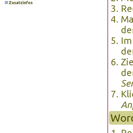
Zusatzinfos
Re
Ma
de
Im
de
Zi
de
Se
Kl
An
Wor
Re