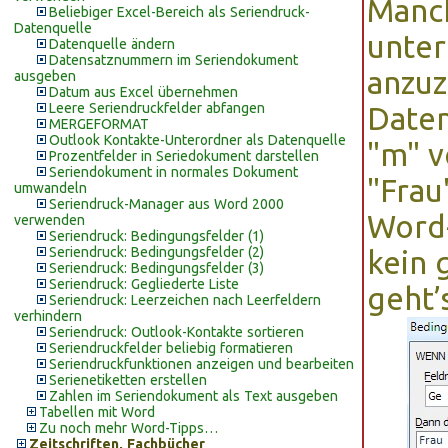
Manch
Beliebiger Excel-Bereich als Seriendruck-
Datenquelle
unte
Datenquelle ändern
Datensatznummern im Seriendokument
anzuz
ausgeben
Datum aus Excel übernehmen
Leere Seriendruckfelder abfangen
Daten
MERGEFORMAT
Outlook Kontakte-Unterordner als Datenquelle
"m" v
Prozentfelder in Seriedokument darstellen
Seriendokument in normales Dokument
"Frau
umwandeln
Seriendruck-Manager aus Word 2000
Word
verwenden
Seriendruck: Bedingungsfelder (1)
Seriendruck: Bedingungsfelder (2)
kein 
Seriendruck: Bedingungsfelder (3)
Seriendruck: Gegliederte Liste
geht’
Seriendruck: Leerzeichen nach Leerfeldern
verhindern
Seriendruck: Outlook-Kontakte sortieren
Seriendruckfelder beliebig formatieren
Seriendruckfunktionen anzeigen und bearbeiten
Serienetiketten erstellen
Zahlen im Seriendokument als Text ausgeben
Tabellen mit Word
Zu noch mehr Word-Tipps…
Zeitschriften, Fachbücher