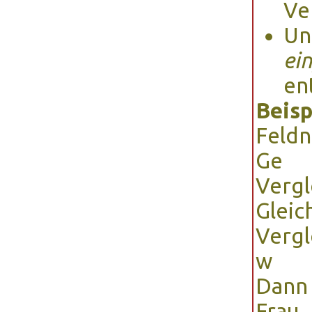
Ve
Un
ei
en
Beisp
Feld
Ge
Vergl
Gleic
Vergl
w
Dann 
Frau