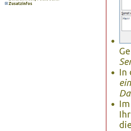
Zusatzinfos
Ge
Se
In
ei
Da
Im
Ih
di