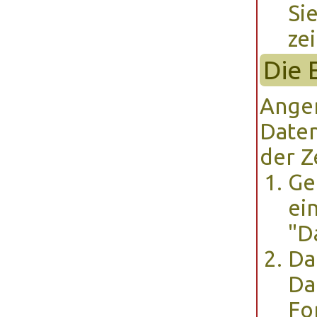
Si
ze
Die 
Angen
Daten
der Z
Ge
ei
"D
Da
Da
Fo