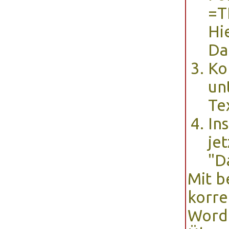
=T
Hi
Da
Ko
un
Te
In
je
"D
Mit b
korre
Word 