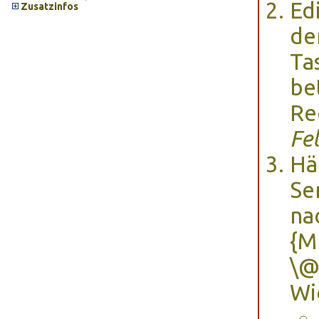
Ed
Zusatzinfos
de
Ta
be
Re
Fe
Hä
Se
na
{M
\@
Wic