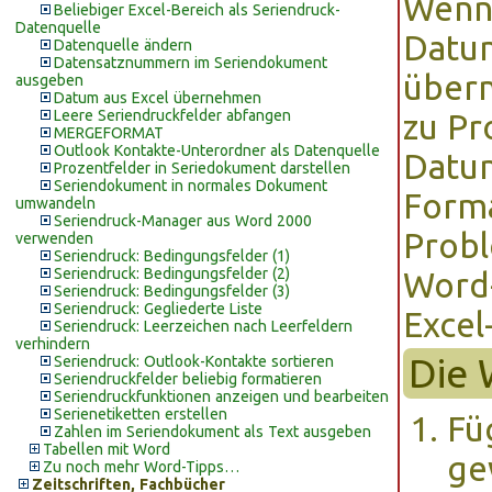
Wenn 
Beliebiger Excel-Bereich als Seriendruck-
Datenquelle
Datum
Datenquelle ändern
Datensatznummern im Seriendokument
übern
ausgeben
Datum aus Excel übernehmen
Leere Seriendruckfelder abfangen
zu Pr
MERGEFORMAT
Outlook Kontakte-Unterordner als Datenquelle
Datum
Prozentfelder in Seriedokument darstellen
Seriendokument in normales Dokument
Forma
umwandeln
Seriendruck-Manager aus Word 2000
Probl
verwenden
Seriendruck: Bedingungsfelder (1)
Seriendruck: Bedingungsfelder (2)
Word-
Seriendruck: Bedingungsfelder (3)
Seriendruck: Gegliederte Liste
Excel
Seriendruck: Leerzeichen nach Leerfeldern
verhindern
Die 
Seriendruck: Outlook-Kontakte sortieren
Seriendruckfelder beliebig formatieren
Seriendruckfunktionen anzeigen und bearbeiten
Serienetiketten erstellen
Fü
Zahlen im Seriendokument als Text ausgeben
Tabellen mit Word
ge
Zu noch mehr Word-Tipps…
Zeitschriften, Fachbücher