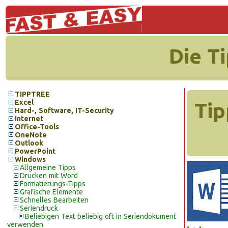
Die T
TIPPTREE
Excel
Tip
Hard-, Software, IT-Security
Internet
Office-Tools
OneNote
Outlook
PowerPoint
Windows
Allgemeine Tipps
Drucken mit Word
Formatierungs-Tipps
Grafische Elemente
Schnelles Bearbeiten
Seriendruck
Beliebigen Text beliebig oft in Seriendokument
verwenden