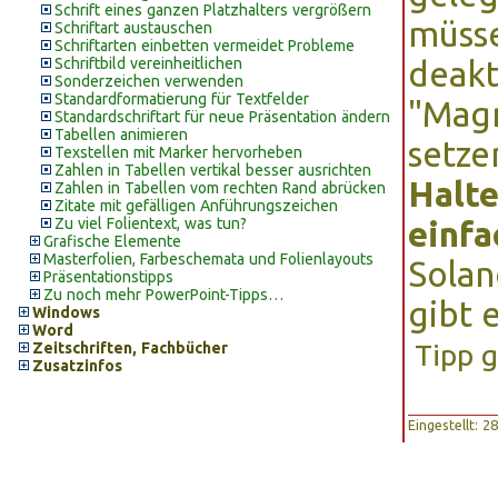
Schrift eines ganzen Platzhalters vergrößern
müsse
Schriftart austauschen
Schriftarten einbetten vermeidet Probleme
Schriftbild vereinheitlichen
deakt
Sonderzeichen verwenden
Standardformatierung für Textfelder
"Magn
Standardschriftart für neue Präsentation ändern
Tabellen animieren
setze
Texstellen mit Marker hervorheben
Zahlen in Tabellen vertikal besser ausrichten
Halte
Zahlen in Tabellen vom rechten Rand abrücken
Zitate mit gefälligen Anführungszeichen
Zu viel Folientext, was tun?
einfa
Grafische Elemente
Masterfolien, Farbeschemata und Folienlayouts
Solan
Präsentationstipps
Zu noch mehr PowerPoint-Tipps…
gibt 
Windows
Word
Tipp 
Zeitschriften, Fachbücher
Zusatzinfos
Eingestellt: 