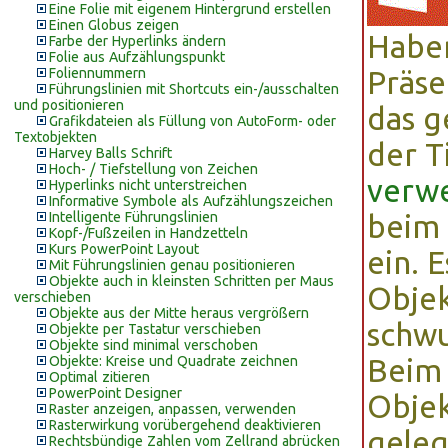
Eine Folie mit eigenem Hintergrund erstellen
Einen Globus zeigen
Haben
Farbe der Hyperlinks ändern
Folie aus Aufzählungspunkt
Foliennummern
Präse
Führungslinien mit Shortcuts ein-/ausschalten
und positionieren
das g
Grafikdateien als Füllung von AutoForm- oder
Textobjekten
der 
Harvey Balls Schrift
Hoch- / Tiefstellung von Zeichen
verw
Hyperlinks nicht unterstreichen
Informative Symbole als Aufzählungszeichen
Intelligente Führungslinien
beim 
Kopf-/Fußzeilen in Handzetteln
Kurs PowerPoint Layout
ein. 
Mit Führungslinien genau positionieren
Objekte auch in kleinsten Schritten per Maus
Objek
verschieben
Objekte aus der Mitte heraus vergrößern
schwu
Objekte per Tastatur verschieben
Objekte sind minimal verschoben
Objekte: Kreise und Quadrate zeichnen
Beim 
Optimal zitieren
PowerPoint Designer
Objek
Raster anzeigen, anpassen, verwenden
Rasterwirkung vorübergehend deaktivieren
geleg
Rechtsbündige Zahlen vom Zellrand abrücken