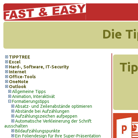
Die T
TIPPTREE
Excel
Tip
Hard-, Software, IT-Security
Internet
Office-Tools
OneNote
Outlook
Allgemeine Tipps
Animation, Interaktivät
Formatierungstipps
Absatz- und Zeilenabstände optimieren
Abstände bei Aufzählungen
Aufzählungszeichen aufpeppen
Automatische Verkleinerung der Schrift
ausschalten
Bildaufzählungspunkte
Ein Foliendesign für Ihre Super-Präsentation