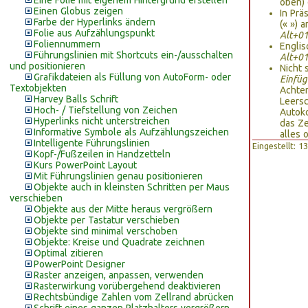
Eine Folie mit eigenem Hintergrund erstellen
oben) 
Einen Globus zeigen
In Prä
Farbe der Hyperlinks ändern
(« ») 
Folie aus Aufzählungspunkt
Alt+0
Foliennummern
Englis
Führungslinien mit Shortcuts ein-/ausschalten
Alt+0
und positionieren
Nicht 
Grafikdateien als Füllung von AutoForm- oder
Einfüg
Textobjekten
Achten
Harvey Balls Schrift
Leersc
Hoch- / Tiefstellung von Zeichen
Autoko
Hyperlinks nicht unterstreichen
das Ze
Informative Symbole als Aufzählungszeichen
alles o
Intelligente Führungslinien
Eingestellt: 
Kopf-/Fußzeilen in Handzetteln
Kurs PowerPoint Layout
Mit Führungslinien genau positionieren
Objekte auch in kleinsten Schritten per Maus
verschieben
Objekte aus der Mitte heraus vergrößern
Objekte per Tastatur verschieben
Objekte sind minimal verschoben
Objekte: Kreise und Quadrate zeichnen
Optimal zitieren
PowerPoint Designer
Raster anzeigen, anpassen, verwenden
Rasterwirkung vorübergehend deaktivieren
Rechtsbündige Zahlen vom Zellrand abrücken