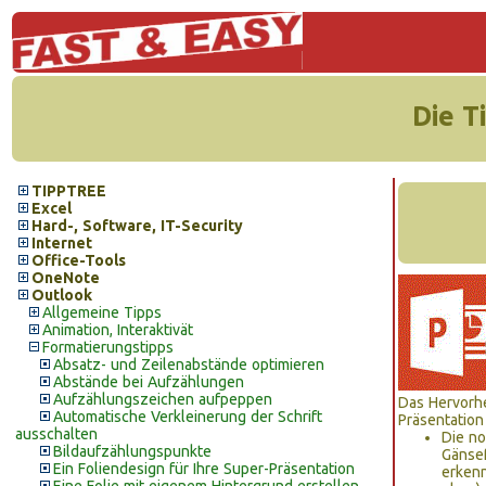
Die T
TIPPTREE
Excel
Hard-, Software, IT-Security
Internet
Office-Tools
OneNote
Outlook
Allgemeine Tipps
Animation, Interaktivät
Formatierungstipps
Absatz- und Zeilenabstände optimieren
Abstände bei Aufzählungen
Aufzählungszeichen aufpeppen
Das Hervorhe
Automatische Verkleinerung der Schrift
Präsentation
ausschalten
Die no
Bildaufzählungspunkte
Gänse
Ein Foliendesign für Ihre Super-Präsentation
erken