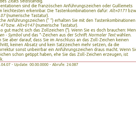
des Zitats selbständig.
sentationen sind die französchen Anführungszeichen oder Guillemets
am leichtesten erkennbar. Die Tastenkombinationen dafür:
Alt+0171
bzw
187
(numerische Tastatur).
che Anführungszeichen (“ ”) erhalten Sie mit den Tastenkombinationen
147
bzw.
Alt+0147
(numerische Tastatur).
so gut macht sich das Zollzeichen ("). Wenn Sie es doch brauchen: Me
en - Symbol
und das "-Zeichen aus der Schrift
Normaler Text
wählen.
 Sie aber darauf, dass Sie im Anschluss an das Zoll-Zeichen keinen
hritt, keinen Absatz und kein Satzzeichen mehr setzen, da die
rrektur sonst unbeirrbar ein Anführungszeichen draus macht. Wenn Si
ichen schon getippt haben, ehe Sie das Zoll-Zeichen erzeugen, ist
k.
13.04.07 - Update: 00.00.0000 - Abrufe: 24.087