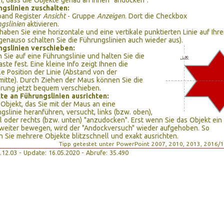
, dass die Objekte genau an ihnen "andocken".
ngslinien zuschalten:
and Register
Ansicht
- Gruppe
Anzeigen
. Dort die Checkbox
gslinien
aktivieren.
haben Sie eine horizontale und eine vertikale punktierten Linie auf Ihre
(genauso schalten Sie die Führungslinien auch wieder aus).
ngslinien verschieben:
n Sie auf eine Führungslinie und halten Sie die
ste fest. Eine kleine Info zeigt Ihnen die
le Position der Linie (Abstand von der
mitte). Durch Ziehen der Maus können Sie die
rung jetzt bequem verschieben.
te an Führungslinien ausrichten:
Objekt, das Sie mit der Maus an eine
gslinie heranführen, versucht, links (bzw. oben),
l oder rechts (bzw. unten) "anzudocken". Erst wenn Sie das Objekt ein
weiter bewegen, wird der "Andockversuch" wieder aufgehoben. So
 Sie mehrere Objekte blitzschnell und exakt ausrichten.
Tipp getestet unter PowerPoint 2007, 2010, 2013, 2016/
12.12.03 - Update: 16.05.2020 - Abrufe: 35.490