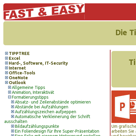
Die T
TIPPTREE
Excel
Ti
Hard-, Software, IT-Security
Internet
Office-Tools
OneNote
Outlook
Allgemeine Tipps
Animation, Interaktivät
Formatierungstipps
Absatz- und Zeilenabstände optimieren
Abstände bei Aufzählungen
Aufzählungszeichen aufpeppen
Automatische Verkleinerung der Schrift
ausschalten
Bildaufzählungspunkte
Um grafische
Ein Foliendesign für Ihre Super-Präsentation
arbeiten Sie