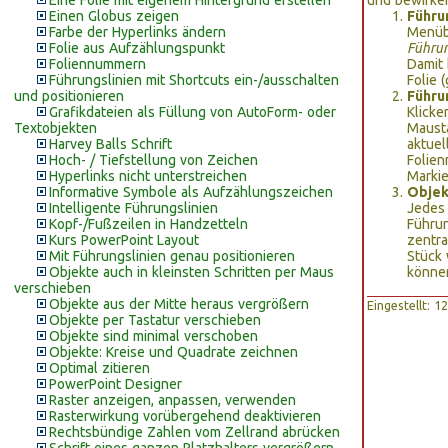
Eine Folie mit eigenem Hintergrund erstellen
und bewirken
Einen Globus zeigen
Führu
Farbe der Hyperlinks ändern
Menüb
Folie aus Aufzählungspunkt
Führun
Foliennummern
Damit 
Führungslinien mit Shortcuts ein-/ausschalten
Folie 
und positionieren
Führu
Grafikdateien als Füllung von AutoForm- oder
Klicke
Textobjekten
Mausta
Harvey Balls Schrift
aktuel
Hoch- / Tiefstellung von Zeichen
Folien
Hyperlinks nicht unterstreichen
Markie
Informative Symbole als Aufzählungszeichen
Objek
Intelligente Führungslinien
Jedes 
Kopf-/Fußzeilen in Handzetteln
Führun
Kurs PowerPoint Layout
zentra
Mit Führungslinien genau positionieren
Stück 
Objekte auch in kleinsten Schritten per Maus
können
verschieben
Objekte aus der Mitte heraus vergrößern
Eingestellt: 
Objekte per Tastatur verschieben
Objekte sind minimal verschoben
Objekte: Kreise und Quadrate zeichnen
Optimal zitieren
PowerPoint Designer
Raster anzeigen, anpassen, verwenden
Rasterwirkung vorübergehend deaktivieren
Rechtsbündige Zahlen vom Zellrand abrücken