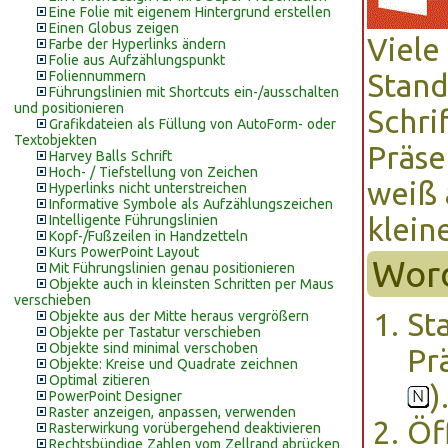
Eine Folie mit eigenem Hintergrund erstellen
Einen Globus zeigen
Viele
Farbe der Hyperlinks ändern
Folie aus Aufzählungspunkt
Foliennummern
Stand
Führungslinien mit Shortcuts ein-/ausschalten
und positionieren
Schri
Grafikdateien als Füllung von AutoForm- oder
Textobjekten
Präse
Harvey Balls Schrift
Hoch- / Tiefstellung von Zeichen
weiß 
Hyperlinks nicht unterstreichen
Informative Symbole als Aufzählungszeichen
Intelligente Führungslinien
klein
Kopf-/Fußzeilen in Handzetteln
Kurs PowerPoint Layout
Wor
Mit Führungslinien genau positionieren
Objekte auch in kleinsten Schritten per Maus
verschieben
St
Objekte aus der Mitte heraus vergrößern
Objekte per Tastatur verschieben
Objekte sind minimal verschoben
Pr
Objekte: Kreise und Quadrate zeichnen
Optimal zitieren
)
PowerPoint Designer
Raster anzeigen, anpassen, verwenden
Öf
Rasterwirkung vorübergehend deaktivieren
Rechtsbündige Zahlen vom Zellrand abrücken