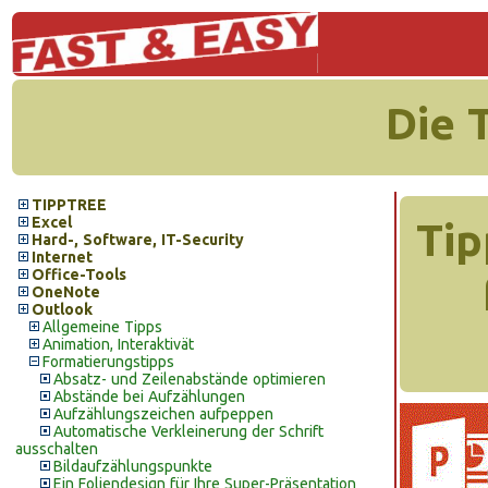
Die 
TIPPTREE
Excel
Tip
Hard-, Software, IT-Security
Internet
Office-Tools
OneNote
Outlook
Allgemeine Tipps
Animation, Interaktivät
Formatierungstipps
Absatz- und Zeilenabstände optimieren
Abstände bei Aufzählungen
Aufzählungszeichen aufpeppen
Automatische Verkleinerung der Schrift
ausschalten
Bildaufzählungspunkte
Ein Foliendesign für Ihre Super-Präsentation