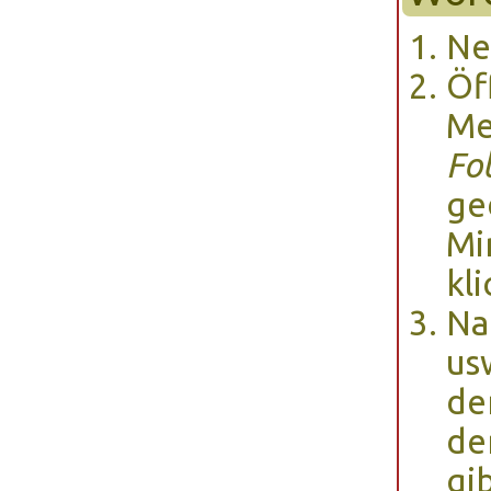
Ne
Öf
Me
Fo
ge
Mi
kli
Na
us
de
de
gi