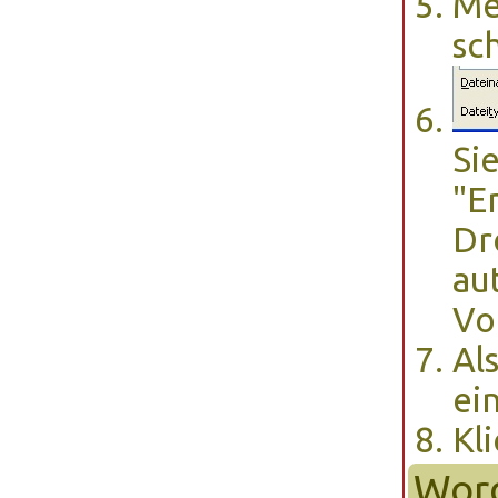
M
sc
Si
"E
Dr
au
Vo
Al
ein
Kl
Wor