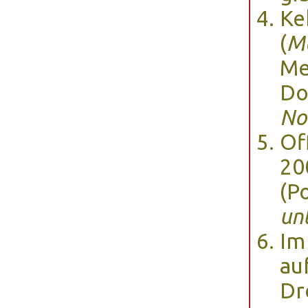
Ke
(
Ma
Me
Do
No
Of
20
(P
un
Im
au
Dr