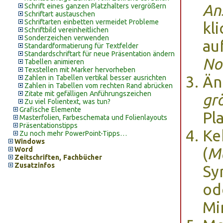
An
Schrift eines ganzen Platzhalters vergrößern
Schriftart austauschen
Schriftarten einbetten vermeidet Probleme
kl
Schriftbild vereinheitlichen
Sonderzeichen verwenden
au
Standardformatierung für Textfelder
Standardschriftart für neue Präsentation ändern
No
Tabellen animieren
Texstellen mit Marker hervorheben
Än
Zahlen in Tabellen vertikal besser ausrichten
Zahlen in Tabellen vom rechten Rand abrücken
Zitate mit gefälligen Anführungszeichen
gr
Zu viel Folientext, was tun?
Grafische Elemente
Pla
Masterfolien, Farbeschemata und Folienlayouts
Präsentationstipps
Ke
Zu noch mehr PowerPoint-Tipps…
Windows
(
Ma
Word
Zeitschriften, Fachbücher
Zusatzinfos
Sy
od
Mi