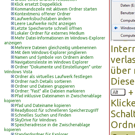
Klick ersetzt Doppelklick
Kommandozeile mit aktivem Ordner starten
Kontextmenü offener Ordner
Laufwerksbuchstaben ändern
Leere Laufwerke nicht anzeigen
Letzte Speicherorte schnell öffnen
Lokaler Ordner für externes Medium
Mehr Datei-Informationen im Windows-Explorer
anzeigen
Inter
Mehrere Dateien gleichzeitig umbenennen
Mit dem Windows-Explorer jonglieren
verla
Namen und Symbole von Ordnern ändern
Navigationsleiste im Windows Explorer
Ordner "Dokumente und Einstellungen" unter
über 
Windows Vista
Ordner als virtuelles Laufwerk festlegen
Diese
Ordner nach Details sortieren
Ordner und Dateien gruppieren
Ordner: "Fast" alle Dateien markieren
Pfad inklusive Dateinamen in Zwischenablage
Klick
kopieren
Pfad und Dateiname kopieren
ReadyBoost für schnelleren Speicherzugriff
Schal
Schnelles Suchen und Finden
SkyDrive für Windows
Ordne
Speicheradresse in die Zwischenablage
kopieren
Standardordner für Explorer