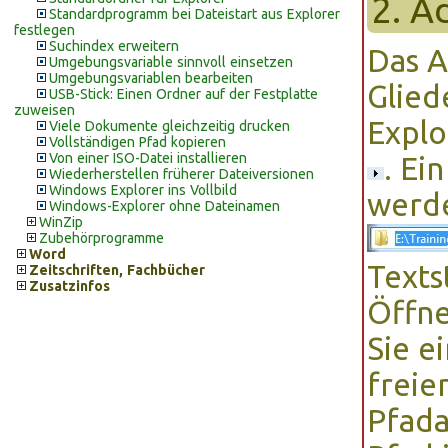
2. A
Standardprogramm bei Dateistart aus Explorer
festlegen
Suchindex erweitern
Das A
Umgebungsvariable sinnvoll einsetzen
Umgebungsvariablen bearbeiten
Glied
USB-Stick: Einen Ordner auf der Festplatte
zuweisen
Explo
Viele Dokumente gleichzeitig drucken
Vollständigen Pfad kopieren
Von einer ISO-Datei installieren
. Ei
Wiederherstellen früherer Dateiversionen
Windows Explorer ins Vollbild
werd
Windows-Explorer ohne Dateinamen
WinZip
Zubehörprogramme
Word
Texts
Zeitschriften, Fachbücher
Zusatzinfos
Öffne
Sie e
freie
Pfada