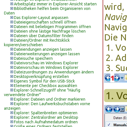
Arbeitsplatz immer in Explorer-Ansicht starten
wird,
Bibliotheken helfen beim Organisieren von
Daten
Navig
Das Explorer-Layout anpassen
Dateieigenschaften schnell öffnen
Navig
Dateien mit beliebigen Programmen öffnen
Dateien ohne lästige Nachfrage löschen
Die N
Dateien über Datumsfilter finden
Dateien/Ordner mit Rechtsklick
kopieren/verschieben
Vo
Dateiendungen anzeigen lassen
Dateierweiterungen anzeigen lassen
Ad
Dateisuche speichern
Dateivorschau im Windows Explorer
Su
Dateivorschau im Windows Explorer
Dateizuordnungen zu Anwendungen ändern
Desktopverknüpfung erstellen
Eigenes Symbol für den USB-Stick
Elemente per Checkbox auswählen
Explorer-Schnellzugriff ohne "Häufig
1. V
verwendete Ordner"
Explorer: Dateien und Ordner markieren
Explorer: Den Laufwerksbuchstaben vorne
anzeigen
Explorer: Spaltenbreiten optimieren
Explorer: Zentralordner am Desktop
Fotos nach Aufnahmedatum ordnen
Größe eines Ordners feststellen