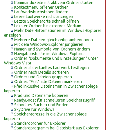
Kommandozeile mit aktivem Ordner starten
Kontextmenü offener Ordner
Laufwerksbuchstaben ändern
Leere Laufwerke nicht anzeigen
Letzte Speicherorte schnell öffnen
Lokaler Ordner für externes Medium
Mehr Datei-Informationen im Windows-Explorer
anzeigen
Mehrere Dateien gleichzeitig umbenennen
Mit dem Windows-Explorer jonglieren
Namen und Symbole von Ordnern ändern
Navigationsleiste im Windows Explorer
Ordner "Dokumente und Einstellungen" unter
Windows Vista
Ordner als virtuelles Laufwerk festlegen
Ordner nach Details sortieren
Ordner und Dateien gruppieren
Ordner: "Fast" alle Dateien markieren
Pfad inklusive Dateinamen in Zwischenablage
kopieren
Pfad und Dateiname kopieren
ReadyBoost für schnelleren Speicherzugriff
Schnelles Suchen und Finden
SkyDrive für Windows
Speicheradresse in die Zwischenablage
kopieren
Standardordner für Explorer
Standardprogramm bei Dateistart aus Explorer