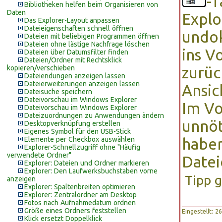
-T
Bibliotheken helfen beim Organisieren von
Daten
Explo
Das Explorer-Layout anpassen
Dateieigenschaften schnell öffnen
undok
Dateien mit beliebigen Programmen öffnen
Dateien ohne lästige Nachfrage löschen
ins V
Dateien über Datumsfilter finden
Dateien/Ordner mit Rechtsklick
kopieren/verschieben
zurüc
Dateiendungen anzeigen lassen
Dateierweiterungen anzeigen lassen
Ansic
Dateisuche speichern
Dateivorschau im Windows Explorer
Im Vo
Dateivorschau im Windows Explorer
Dateizuordnungen zu Anwendungen ändern
unnöt
Desktopverknüpfung erstellen
Eigenes Symbol für den USB-Stick
Elemente per Checkbox auswählen
haben
Explorer-Schnellzugriff ohne "Häufig
verwendete Ordner"
Datei
Explorer: Dateien und Ordner markieren
Explorer: Den Laufwerksbuchstaben vorne
Tipp g
anzeigen
Explorer: Spaltenbreiten optimieren
Explorer: Zentralordner am Desktop
Fotos nach Aufnahmedatum ordnen
Größe eines Ordners feststellen
Eingestellt: 
Klick ersetzt Doppelklick