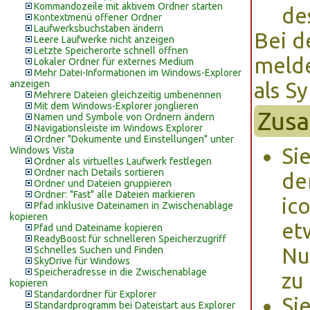
Kommandozeile mit aktivem Ordner starten
de
Kontextmenü offener Ordner
Laufwerksbuchstaben ändern
Bei d
Leere Laufwerke nicht anzeigen
Letzte Speicherorte schnell öffnen
melde
Lokaler Ordner für externes Medium
Mehr Datei-Informationen im Windows-Explorer
anzeigen
als S
Mehrere Dateien gleichzeitig umbenennen
Mit dem Windows-Explorer jonglieren
Zusa
Namen und Symbole von Ordnern ändern
Navigationsleiste im Windows Explorer
Ordner "Dokumente und Einstellungen" unter
Si
Windows Vista
Ordner als virtuelles Laufwerk festlegen
Ordner nach Details sortieren
de
Ordner und Dateien gruppieren
Ordner: "Fast" alle Dateien markieren
ico
Pfad inklusive Dateinamen in Zwischenablage
kopieren
et
Pfad und Dateiname kopieren
ReadyBoost für schnelleren Speicherzugriff
Nu
Schnelles Suchen und Finden
SkyDrive für Windows
Speicheradresse in die Zwischenablage
zu
kopieren
Standardordner für Explorer
Si
Standardprogramm bei Dateistart aus Explorer