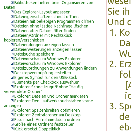
wesen
Bibliotheken helfen beim Organisieren von
Daten
Sie i
Das Explorer-Layout anpassen
Dateieigenschaften schnell öffnen
Und d
Dateien mit beliebigen Programmen öffnen
Dateien ohne lästige Nachfrage löschen
Ko
Dateien über Datumsfilter finden
Dateien/Ordner mit Rechtsklick
kopieren/verschieben
Dat
Dateiendungen anzeigen lassen
Dateierweiterungen anzeigen lassen
Wu
Dateisuche speichern
Dateivorschau im Windows Explorer
Er
Dateivorschau im Windows Explorer
Dateizuordnungen zu Anwendungen ändern
fo
Desktopverknüpfung erstellen
Eigenes Symbol für den USB-Stick
Elemente per Checkbox auswählen
[
Explorer-Schnellzugriff ohne "Häufig
verwendete Ordner"
i
Explorer: Dateien und Ordner markieren
Explorer: Den Laufwerksbuchstaben vorne
Sp
anzeigen
Explorer: Spaltenbreiten optimieren
de
Explorer: Zentralordner am Desktop
Fotos nach Aufnahmedatum ordnen
Größe eines Ordners feststellen
eb
Klick ersetzt Doppelklick