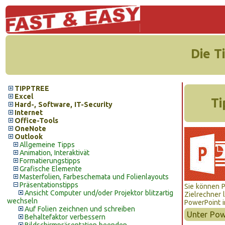
Die T
TIPPTREE
Excel
Ti
Hard-, Software, IT-Security
Internet
Office-Tools
OneNote
Outlook
Allgemeine Tipps
Animation, Interaktivät
Formatierungstipps
Grafische Elemente
Masterfolien, Farbeschemata und Folienlayouts
Präsentationstipps
Sie können P
Ansicht Computer und/oder Projektor blitzartig
Zielrechner 
wechseln
PowerPoint in
Auf Folien zeichnen und schreiben
Unter Pow
Behaltefaktor verbessern