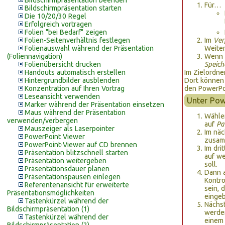
Bildschirmpräsentation beenden
Für…
Bildschirmpräsentation starten
Die 10/20/30 Regel
Erfolgreich vortragen
Folien "bei Bedarf" zeigen
Folien-Seitenverhältnis festlegen
Im
Ver
Folienauswahl während der Präsentation
Weite
(Foliennavigation)
Wenn 
Folienübersicht drucken
Speich
Handouts automatisch erstellen
Im Zielordne
Hintergrundbilder ausblenden
Dort können 
Konzentration auf Ihren Vortrag
den PowerPoi
Leseansicht verwenden
Unter Pow
Marker während der Präsentation einsetzen
Maus während der Präsentation
Wähle
verwenden/verbergen
auf
Pa
Mauszeiger als Laserpointer
Im näc
PowerPoint Viewer
zusam
PowerPoint-Viewer auf CD brennen
Im dri
Präsentation blitzschnell starten
auf w
Präsentation weitergeben
soll.
Präsentationsdauer planen
Dann a
Präsentationspausen einlegen
Kontr
Referentenansicht für erweiterte
sein, 
Präsentationsmöglichkeiten
einge
Tastenkürzel während der
Nächst
Bildschirmpräsentation (1)
werden
Tastenkürzel während der
einem 