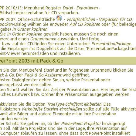
PP 2010/13: Menüband Register
Datei - Exportieren
-
Bildschirmpräsentation für CD verpacken.
PP 2007: Office-Schaltfläche
-
Veröffentlichen - Verpacken für CD
.
packen
-Dialog wählen Sie entweder
Auf CD kopieren
oder (für beliebig
rgabe)
In Ordner kopieren
.
Sie
In Ordner kopieren
gewählt haben, müssen Sie noch einen
erort
und einen
Ordnernamen
auswählen. Und fertig.
r bzw. auf der CD finden Sie einen Unterordner
PresentationPackage
.
die Empfänger mit Doppelklick auf die Datei "PresentationPackage.htm
nt-Viewer herunterladen und installieren.
erPoint 2003 mit Pack & Go
n Sie den Menübefehl
Datei
und im folgendem Untermenü klicken Sie
ck & Go
. Der
Pack & Go-Assistent
wird geöffnet.
hsten Dialogfenster geben Sie an, welche Präsentationen
mengefasst werden sollen.
tten Schritt wählen Sie das Ziel der Präsentation aus. Hier legen Sie fest
elches Laufwerk bzw. Ordner Ihre Präsentation ausgegeben werden
ktivieren Sie die Option
TrueType-Schriftart einbetten
. Das
ollkästchen
Verknüpfte Dateien einschließen
sollte auf alle Fälle aktiviert
damit alle Bilder und andere Elemente mit in Ihre Präsentation
bunden werden.
er Schritt: Sie geben an, ob der
PowerPoint Projektor
hinzugefügt
 soll. Mit dem Projektor sind Sie in der Lage, Ihre Präsentation auf
Computer ablaufen zu lassen, ohne dass dort PowerPoint installiert