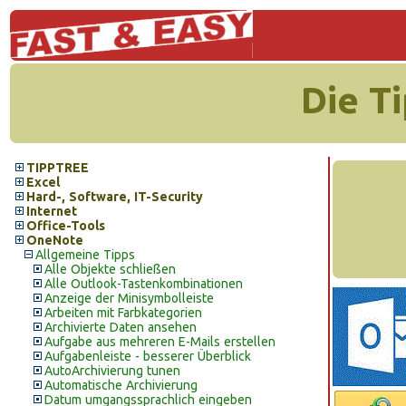
Die T
TIPPTREE
Excel
Hard-, Software, IT-Security
Internet
Office-Tools
OneNote
Allgemeine Tipps
Alle Objekte schließen
Alle Outlook-Tastenkombinationen
Anzeige der Minisymbolleiste
Arbeiten mit Farbkategorien
Archivierte Daten ansehen
Aufgabe aus mehreren E-Mails erstellen
Aufgabenleiste - besserer Überblick
AutoArchivierung tunen
Automatische Archivierung
Datum umgangssprachlich eingeben