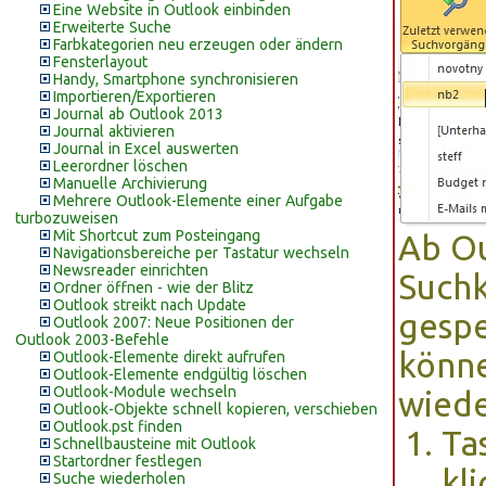
Eine Website in Outlook einbinden
Erweiterte Suche
Farbkategorien neu erzeugen oder ändern
Fensterlayout
Handy, Smartphone synchronisieren
Importieren/Exportieren
Journal ab Outlook 2013
Journal aktivieren
Journal in Excel auswerten
Leerordner löschen
Manuelle Archivierung
Mehrere Outlook-Elemente einer Aufgabe
turbozuweisen
Mit Shortcut zum Posteingang
Ab Ou
Navigationsbereiche per Tastatur wechseln
Newsreader einrichten
Suchk
Ordner öffnen - wie der Blitz
Outlook streikt nach Update
gespe
Outlook 2007: Neue Positionen der
Outlook 2003-Befehle
könne
Outlook-Elemente direkt aufrufen
Outlook-Elemente endgültig löschen
Outlook-Module wechseln
wiede
Outlook-Objekte schnell kopieren, verschieben
Outlook.pst finden
Ta
Schnellbausteine mit Outlook
Startordner festlegen
kli
Suche wiederholen