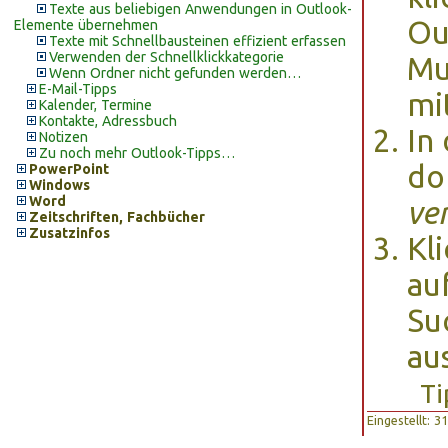
Texte aus beliebigen Anwendungen in Outlook-
Ou
Elemente übernehmen
Texte mit Schnellbausteinen effizient erfassen
Verwenden der Schnellklickkategorie
Mu
Wenn Ordner nicht gefunden werden…
E-Mail-Tipps
mi
Kalender, Termine
Kontakte, Adressbuch
In
Notizen
Zu noch mehr Outlook-Tipps…
do
PowerPoint
Windows
Word
ve
Zeitschriften, Fachbücher
Zusatzinfos
Kl
au
Su
au
Ti
Eingestellt: 