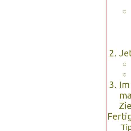
Je
Im
ma
Zi
Ferti
Ti