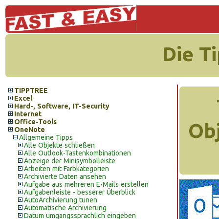
Die T
TIPPTREE
Excel
Hard-, Software, IT-Security
Internet
Office-Tools
Obj
OneNote
Allgemeine Tipps
Alle Objekte schließen
Alle Outlook-Tastenkombinationen
Anzeige der Minisymbolleiste
Arbeiten mit Farbkategorien
Archivierte Daten ansehen
Aufgabe aus mehreren E-Mails erstellen
Aufgabenleiste - besserer Überblick
AutoArchivierung tunen
Automatische Archivierung
Datum umgangssprachlich eingeben