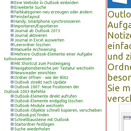
Eine Website in Outlook einbinden
Erweiterte Suche
Outlo
Farbkategorien neu erzeugen oder ändern
Fensterlayout
Handy, Smartphone synchronisieren
Aufga
Importieren/Exportieren
Journal ab Outlook 2013
Notiz
Journal aktivieren
Journal in Excel auswerten
einfa
Leerordner löschen
Manuelle Archivierung
und z
Mehrere Outlook-Elemente einer Aufgabe
turbozuweisen
Mit Shortcut zum Posteingang
Ordne
Navigationsbereiche per Tastatur wechseln
Newsreader einrichten
beson
Ordner öffnen - wie der Blitz
Outlook streikt nach Update
Sie m
Outlook 2007: Neue Positionen der
Outlook 2003-Befehle
versc
Outlook-Elemente direkt aufrufen
Outlook-Elemente endgültig löschen
Outlook-Module wechseln
Outlook-Objekte schnell kopieren, verschieben
Outlook.pst finden
Schnellbausteine mit Outlook
Startordner festlegen
Suche wiederholen