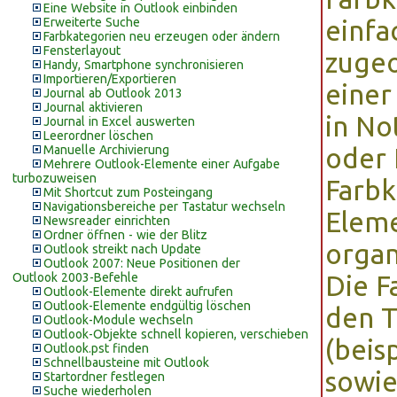
Eine Website in Outlook einbinden
Erweiterte Suche
einfa
Farbkategorien neu erzeugen oder ändern
Fensterlayout
zugeo
Handy, Smartphone synchronisieren
Importieren/Exportieren
einer
Journal ab Outlook 2013
Journal aktivieren
in No
Journal in Excel auswerten
Leerordner löschen
Manuelle Archivierung
oder 
Mehrere Outlook-Elemente einer Aufgabe
turbozuweisen
Farbk
Mit Shortcut zum Posteingang
Navigationsbereiche per Tastatur wechseln
Eleme
Newsreader einrichten
Ordner öffnen - wie der Blitz
organ
Outlook streikt nach Update
Outlook 2007: Neue Positionen der
Outlook 2003-Befehle
Die F
Outlook-Elemente direkt aufrufen
Outlook-Elemente endgültig löschen
den T
Outlook-Module wechseln
Outlook-Objekte schnell kopieren, verschieben
(beis
Outlook.pst finden
Schnellbausteine mit Outlook
sowie
Startordner festlegen
Suche wiederholen