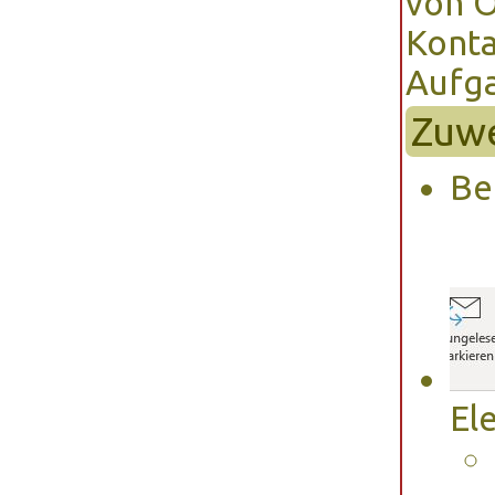
von O
Konta
Aufga
Zuwe
Be
El