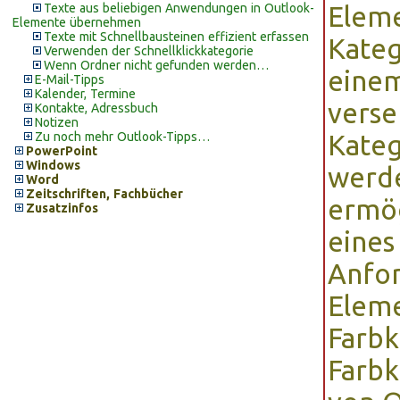
Texte aus beliebigen Anwendungen in Outlook-
Eleme
Elemente übernehmen
Texte mit Schnellbausteinen effizient erfassen
Kateg
Verwenden der Schnellklickkategorie
Wenn Ordner nicht gefunden werden…
eine
E-Mail-Tipps
Kalender, Termine
verse
Kontakte, Adressbuch
Notizen
Zu noch mehr Outlook-Tipps…
Kateg
PowerPoint
Windows
werde
Word
Zeitschriften, Fachbücher
ermög
Zusatzinfos
eines
Anfor
Elem
Farbk
Farbk