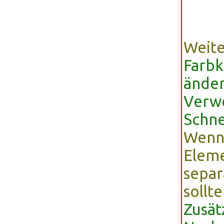
Weite
Farbk
ände
Verw
Schne
Wenn 
Eleme
separ
sollt
Zusät