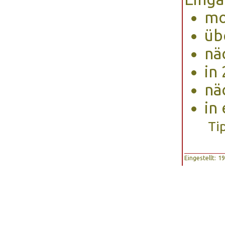
mo
üb
nä
in
nä
in
Ti
Eingestellt: 