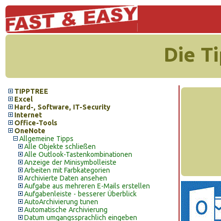
Die T
TIPPTREE
Excel
Hard-, Software, IT-Security
Internet
Office-Tools
OneNote
Allgemeine Tipps
Alle Objekte schließen
Alle Outlook-Tastenkombinationen
Anzeige der Minisymbolleiste
Arbeiten mit Farbkategorien
Archivierte Daten ansehen
Aufgabe aus mehreren E-Mails erstellen
Aufgabenleiste - besserer Überblick
AutoArchivierung tunen
Automatische Archivierung
Datum umgangssprachlich eingeben