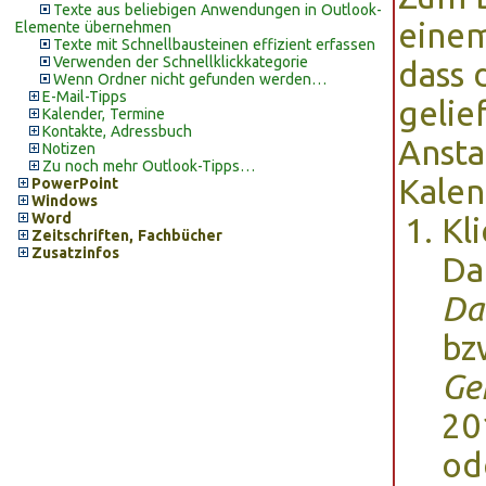
Texte aus beliebigen Anwendungen in Outlook-
einem
Elemente übernehmen
Texte mit Schnellbausteinen effizient erfassen
Verwenden der Schnellklickkategorie
dass 
Wenn Ordner nicht gefunden werden…
E-Mail-Tipps
gelie
Kalender, Termine
Kontakte, Adressbuch
Ansta
Notizen
Zu noch mehr Outlook-Tipps…
Kalen
PowerPoint
Windows
Word
Kl
Zeitschriften, Fachbücher
Zusatzinfos
Da
Da
bz
Ge
20
od