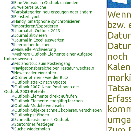
Eine Website in Outlook einbinden
Erweiterte Suche
Wenn 
Farbkategorien neu erzeugen oder ändern
Fensterlayout
Handy, Smartphone synchronisieren
bzw. 
Importieren/Exportieren
Journal ab Outlook 2013
Datum
Journal aktivieren
Journal in Excel auswerten
Datu
Leerordner löschen
Manuelle Archivierung
noch 
Mehrere Outlook-Elemente einer Aufgabe
turbozuweisen
Mit Shortcut zum Posteingang
Kalen
Navigationsbereiche per Tastatur wechseln
Newsreader einrichten
marki
Ordner öffnen - wie der Blitz
Outlook streikt nach Update
Tatsa
Outlook 2007: Neue Positionen der
Outlook 2003-Befehle
Erfas
Outlook-Elemente direkt aufrufen
Outlook-Elemente endgültig löschen
Outlook-Module wechseln
kommt
Outlook-Objekte schnell kopieren, verschieben
Outlook.pst finden
umgan
Schnellbausteine mit Outlook
Startordner festlegen
Zum B
Suche wiederholen