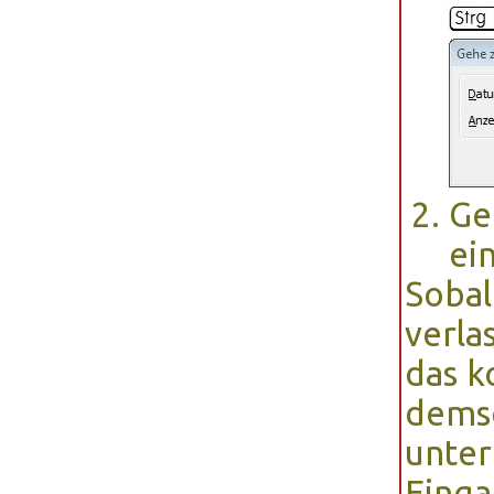
Ge
ei
Sobal
verla
das k
demse
unter
Einga