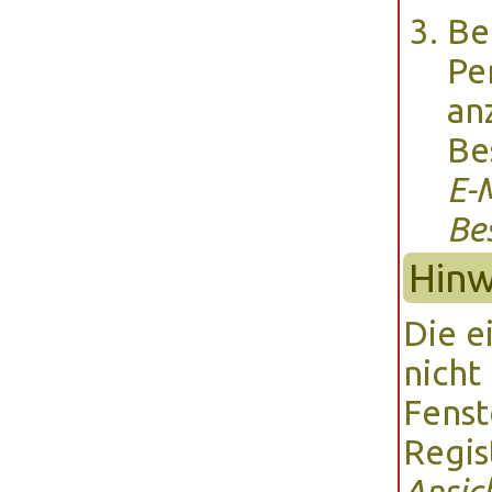
Be
Pe
an
Be
E-
Be
Hin
Die e
nicht
Fenst
Regis
Ansic