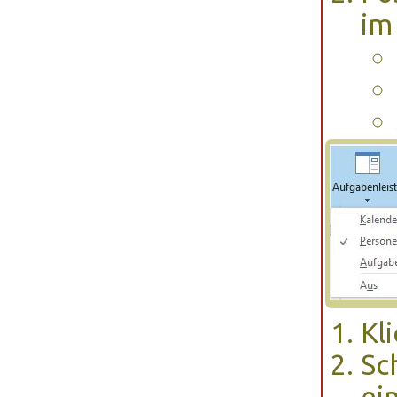
im
Kl
Sc
ei