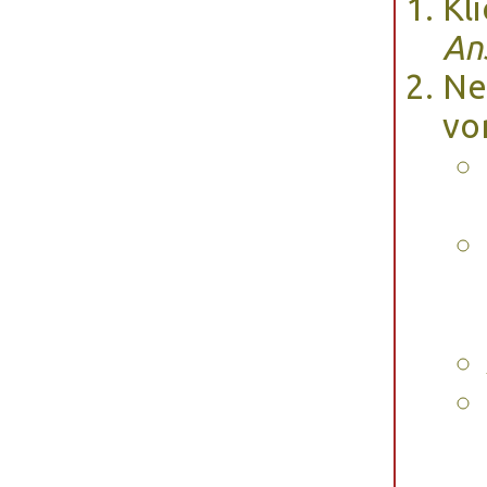
Kl
An
Ne
vo