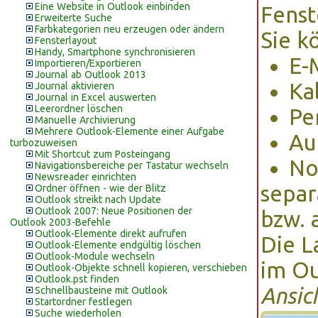
Eine Website in Outlook einbinden
Fenst
Erweiterte Suche
Farbkategorien neu erzeugen oder ändern
Sie k
Fensterlayout
Handy, Smartphone synchronisieren
E-M
Importieren/Exportieren
Journal ab Outlook 2013
Ka
Journal aktivieren
Journal in Excel auswerten
Leerordner löschen
Pe
Manuelle Archivierung
Mehrere Outlook-Elemente einer Aufgabe
Au
turbozuweisen
Mit Shortcut zum Posteingang
No
Navigationsbereiche per Tastatur wechseln
Newsreader einrichten
separ
Ordner öffnen - wie der Blitz
Outlook streikt nach Update
Outlook 2007: Neue Positionen der
bzw. 
Outlook 2003-Befehle
Outlook-Elemente direkt aufrufen
Die L
Outlook-Elemente endgültig löschen
Outlook-Module wechseln
im Ou
Outlook-Objekte schnell kopieren, verschieben
Outlook.pst finden
Ansic
Schnellbausteine mit Outlook
Startordner festlegen
Suche wiederholen