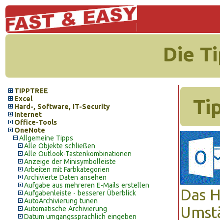
Die T
TIPPTREE
Excel
Ti
Hard-, Software, IT-Security
Internet
Office-Tools
OneNote
Allgemeine Tipps
Alle Objekte schließen
Alle Outlook-Tastenkombinationen
Anzeige der Minisymbolleiste
Arbeiten mit Farbkategorien
Archivierte Daten ansehen
Aufgabe aus mehreren E-Mails erstellen
Das H
Aufgabenleiste - besserer Überblick
AutoArchivierung tunen
Umst
Automatische Archivierung
Datum umgangssprachlich eingeben