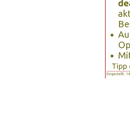
de
ak
Be
Au
Op
Mi
Tipp
Eingestellt: 