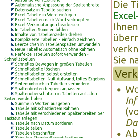
Abstände vom Zellrand
Die T
Automatische Anpassung der Spaltenbreite
Datensatz in Tabelle suchen
Excel
Excel-Tabelle in Word einfügen
Excel-Tabellen nach Word verknüpfen
Ihnen
Excel-Verknüpfungen bearbeiten
In Tabellen Summen bilden
Inhalte von Tabellenzellen drehen
übern
Komplizierte Tabellen - einfach zeichnen
Leerzeichen in Tabellenspalten umwandeln
verkn
Neue Tabelle: Automatisch ohne Rahmen
Perfekte Tabellen sofort verwenden -
Sie n
Schnelltabellen
Schnelles Bewegen in großen Tabellen
Schnelltabelle löschen
Verk
Schnelltabellen selbst erstellen
Schnelltabellen: Null Aufwand, tolles Ergebnis
Seitenumbruch in Tabellen verhindern
Wo
Spaltenbreiten bequem anpassen
Spaltenüberschriften in Tabellen auf allen
In
Seiten wiederholen
Summe in Worten ausgeben
Tabelle mit schattiertem Rahmen
(v
Tabelle mit verschiedenen Spaltenbreiten per
Tastatur anlegen
Da
Tabelle nach Datum sortieren
Tabelle teilen
Ab
Tabellen beschriften