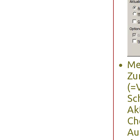
Me
Z
(=
Sc
Ak
Ch
Au