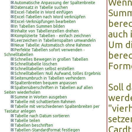
Wenn 
Automatische Anpassung der Spaltenbreite
Datensatz in Tabelle suchen
Summe
Excel-Tabelle in Word einfügen
Excel-Tabellen nach Word verknüpfen
berec
Excel-Verknüpfungen bearbeiten
In Tabellen Summen bilden
Inhalte von Tabellenzellen drehen
auch 
Komplizierte Tabellen - einfach zeichnen
Leerzeichen in Tabellenspalten umwandeln
Um di
Neue Tabelle: Automatisch ohne Rahmen
Perfekte Tabellen sofort verwenden -
berec
Schnelltabellen
Schnelles Bewegen in großen Tabellen
Form
Schnelltabelle löschen
Schnelltabellen selbst erstellen
Schnelltabellen: Null Aufwand, tolles Ergebnis
Seitenumbruch in Tabellen verhindern
Spaltenbreiten bequem anpassen
Soll 
Spaltenüberschriften in Tabellen auf allen
Seiten wiederholen
werde
Summe in Worten ausgeben
Tabelle mit schattiertem Rahmen
"vier
Tabelle mit verschiedenen Spaltenbreiten per
Tastatur anlegen
Tabelle nach Datum sortieren
setze
Tabelle teilen
Tabellen beschriften
Cardt
Tabellen-Standardformat festlegen