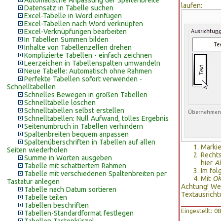
Automatische Anpassung der Spaltenbreite
laufen:
Datensatz in Tabelle suchen
Excel-Tabelle in Word einfügen
Excel-Tabellen nach Word verknüpfen
Excel-Verknüpfungen bearbeiten
In Tabellen Summen bilden
Inhalte von Tabellenzellen drehen
Komplizierte Tabellen - einfach zeichnen
Leerzeichen in Tabellenspalten umwandeln
Neue Tabelle: Automatisch ohne Rahmen
Perfekte Tabellen sofort verwenden -
Schnelltabellen
Schnelles Bewegen in großen Tabellen
Schnelltabelle löschen
Schnelltabellen selbst erstellen
Schnelltabellen: Null Aufwand, tolles Ergebnis
Seitenumbruch in Tabellen verhindern
Spaltenbreiten bequem anpassen
Spaltenüberschriften in Tabellen auf allen
Markie
Seiten wiederholen
Rechts
Summe in Worten ausgeben
hier
A
Tabelle mit schattiertem Rahmen
Im fol
Tabelle mit verschiedenen Spaltenbreiten per
Mit
O
Tastatur anlegen
Achtung! Wen
Tabelle nach Datum sortieren
Textausricht
Tabelle teilen
Tabellen beschriften
Eingestellt: 
Tabellen-Standardformat festlegen