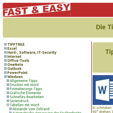
Die T
TIPPTREE
Excel
Ti
Hard-, Software, IT-Security
Internet
Office-Tools
OneNote
Outlook
PowerPoint
Windows
Allgemeine Tipps
Drucken mit Word
Formatierungs-Tipps
Grafische Elemente
Schnelles Bearbeiten
Seriendruck
Tabellen mit Word
In schmalen 
Abstände vom Zellrand
90° drehen. 