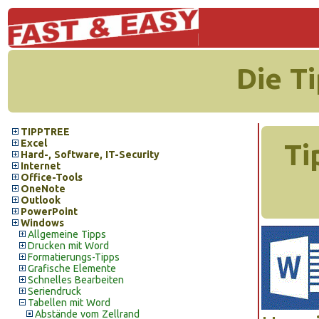
Die T
TIPPTREE
Excel
Ti
Hard-, Software, IT-Security
Internet
Office-Tools
OneNote
Outlook
PowerPoint
Windows
Allgemeine Tipps
Drucken mit Word
Formatierungs-Tipps
Grafische Elemente
Schnelles Bearbeiten
Seriendruck
Tabellen mit Word
Abstände vom Zellrand