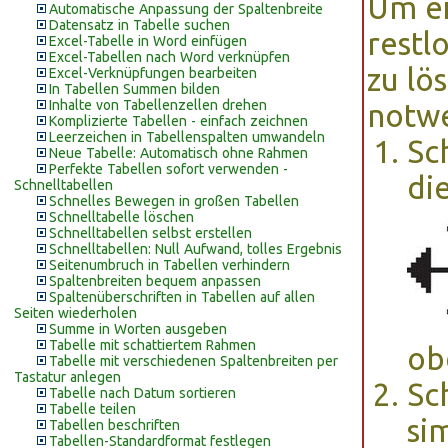
Um ei
Automatische Anpassung der Spaltenbreite
Datensatz in Tabelle suchen
restl
Excel-Tabelle in Word einfügen
Excel-Tabellen nach Word verknüpfen
zu lö
Excel-Verknüpfungen bearbeiten
In Tabellen Summen bilden
Inhalte von Tabellenzellen drehen
notw
Komplizierte Tabellen - einfach zeichnen
Leerzeichen in Tabellenspalten umwandeln
Sc
Neue Tabelle: Automatisch ohne Rahmen
Perfekte Tabellen sofort verwenden -
di
Schnelltabellen
Schnelles Bewegen in großen Tabellen
Schnelltabelle löschen
Schnelltabellen selbst erstellen
Schnelltabellen: Null Aufwand, tolles Ergebnis
Seitenumbruch in Tabellen verhindern
Spaltenbreiten bequem anpassen
Spaltenüberschriften in Tabellen auf allen
Seiten wiederholen
Summe in Worten ausgeben
Tabelle mit schattiertem Rahmen
ob
Tabelle mit verschiedenen Spaltenbreiten per
Tastatur anlegen
Sc
Tabelle nach Datum sortieren
Tabelle teilen
si
Tabellen beschriften
Tabellen-Standardformat festlegen