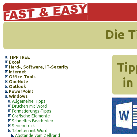
Die 
TIPPTREE
Excel
Tip
Hard-, Software, IT-Security
Internet
Office-Tools
in
OneNote
Outlook
PowerPoint
Windows
Allgemeine Tipps
Drucken mit Word
Formatierungs-Tipps
Grafische Elemente
Schnelles Bearbeiten
Seriendruck
Tabellen mit Word
Abstände vom Zellrand