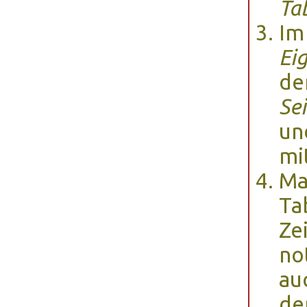
Ta
Im
Ei
de
Se
un
mi
Ma
Ta
Zei
no
au
de