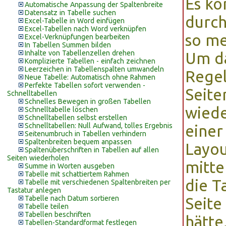
Es ko
Automatische Anpassung der Spaltenbreite
Datensatz in Tabelle suchen
durch
Excel-Tabelle in Word einfügen
Excel-Tabellen nach Word verknüpfen
so me
Excel-Verknüpfungen bearbeiten
In Tabellen Summen bilden
Inhalte von Tabellenzellen drehen
Um da
Komplizierte Tabellen - einfach zeichnen
Leerzeichen in Tabellenspalten umwandeln
Regel
Neue Tabelle: Automatisch ohne Rahmen
Perfekte Tabellen sofort verwenden -
Seite
Schnelltabellen
Schnelles Bewegen in großen Tabellen
wiede
Schnelltabelle löschen
Schnelltabellen selbst erstellen
Schnelltabellen: Null Aufwand, tolles Ergebnis
einer
Seitenumbruch in Tabellen verhindern
Spaltenbreiten bequem anpassen
Layou
Spaltenüberschriften in Tabellen auf allen
Seiten wiederholen
mitte
Summe in Worten ausgeben
Tabelle mit schattiertem Rahmen
die T
Tabelle mit verschiedenen Spaltenbreiten per
Tastatur anlegen
Tabelle nach Datum sortieren
Seite
Tabelle teilen
Tabellen beschriften
hätte
Tabellen-Standardformat festlegen