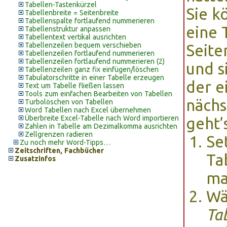
Tabellen-Tastenkürzel
Sie k
Tabellenbreite = Seitenbreite
Tabellenspalte fortlaufend nummerieren
eine 
Tabellenstruktur anpassen
Tabellentext vertikal ausrichten
Tabellenzeilen bequem verschieben
Seit
Tabellenzeilen fortlaufend nummerieren
Tabellenzeilen fortlaufend nummerieren (2)
und s
Tabellenzeilen ganz fix einfügen/löschen
Tabulatorschritte in einer Tabelle erzeugen
der e
Text um Tabelle fließen lassen
Tools zum einfachen Bearbeiten von Tabellen
nächs
Turbolöschen von Tabellen
Word Tabellen nach Excel übernehmen
Überbreite Excel-Tabelle nach Word importieren
geht’
Zahlen in Tabelle am Dezimalkomma ausrichten
Zellgrenzen radieren
Se
Zu noch mehr Word-Tipps…
Zeitschriften, Fachbücher
Ta
Zusatzinfos
ma
Wä
Ta