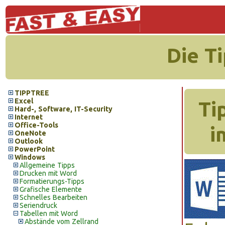
Die T
TIPPTREE
Excel
Ti
Hard-, Software, IT-Security
Internet
Office-Tools
i
OneNote
Outlook
PowerPoint
Windows
Allgemeine Tipps
Drucken mit Word
Formatierungs-Tipps
Grafische Elemente
Schnelles Bearbeiten
Seriendruck
Tabellen mit Word
Abstände vom Zellrand