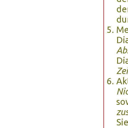
de
du
Me
Di
Ab
Di
Ze
Ak
Ni
so
zu
Si