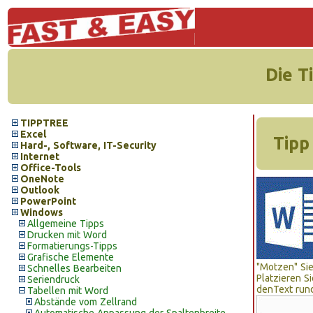
Die T
TIPPTREE
Excel
Tipp
Hard-, Software, IT-Security
Internet
Office-Tools
OneNote
Outlook
PowerPoint
Windows
Allgemeine Tipps
Drucken mit Word
Formatierungs-Tipps
Grafische Elemente
"Motzen" Sie
Schnelles Bearbeiten
Platzieren S
Seriendruck
denText rund
Tabellen mit Word
Abstände vom Zellrand