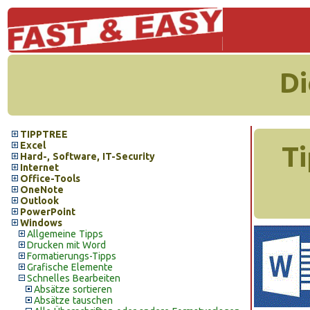
Di
TIPPTREE
Excel
Ti
Hard-, Software, IT-Security
Internet
Office-Tools
OneNote
Outlook
PowerPoint
Windows
Allgemeine Tipps
Drucken mit Word
Formatierungs-Tipps
Grafische Elemente
Schnelles Bearbeiten
Absätze sortieren
Absätze tauschen