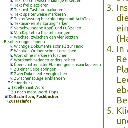
Text durch Zwischenablage ersetzen
In
Text frei platzieren
Text mit Tastatur markieren
Text spaltenweise markieren
di
Texterfassung beschleunigen mit AutoText
Textmarken als Sprungmarken
ei
Verschwundene Kopf- und Fußzeilen
Von Kapitel zu Kapitel springen
(Ha
Wechsel zwischen den vier letzten
Bearbeitungpositionen
In
Wichtige Dokumente schnell zur Hand
Wichtige Ordner schnell erreichen
Wort ohne markieren löschen
Re
Wortkombinationen anders reihen
Überschriften aller Ebenen gemeinsam kopieren
Pl
Zu einer Seite springen
Zwei Dokumente vergleichen
Le
Zwischenablage einblenden
Seriendruck
eb
Tabellen mit Word
Zu noch mehr Word-Tipps…
Zeitschriften, Fachbücher
Bei
Zusatzinfos
Kl
un