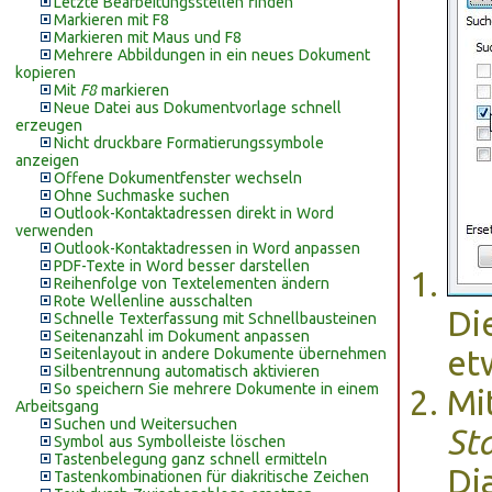
Letzte Bearbeitungsstellen finden
Markieren mit F8
Markieren mit Maus und F8
Mehrere Abbildungen in ein neues Dokument
kopieren
Mit
F8
markieren
Neue Datei aus Dokumentvorlage schnell
erzeugen
Nicht druckbare Formatierungssymbole
anzeigen
Offene Dokumentfenster wechseln
Ohne Suchmaske suchen
Outlook-Kontaktadressen direkt in Word
verwenden
Outlook-Kontaktadressen in Word anpassen
PDF-Texte in Word besser darstellen
Reihenfolge von Textelementen ändern
Rote Wellenline ausschalten
Di
Schnelle Texterfassung mit Schnellbausteinen
Seitenanzahl im Dokument anpassen
et
Seitenlayout in andere Dokumente übernehmen
Silbentrennung automatisch aktivieren
So speichern Sie mehrere Dokumente in einem
Mi
Arbeitsgang
Suchen und Weitersuchen
Sta
Symbol aus Symbolleiste löschen
Tastenbelegung ganz schnell ermitteln
Di
Tastenkombinationen für diakritische Zeichen