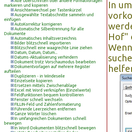
Alle Überschriften oder andere Formatvorlagen
In um
markieren und kopieren
Ansichtenwechsel per Tastenkürzel
vork
Ausgewählte Textabschnitte sammeln und
einfügen
werde
AutoKorrektur korrigieren
Automatische Silbentrennung für alle
Dokumente
Hof" 
Automatisches Inhaltsverzeichnis
Bilder blitzschnell importieren
Wenn 
Blitzschnell eine waagrechte Linie ziehen
Datum, Datum, Datum...
suche
Datums-Aktualisierung verhindern
Dokument trotz Vorschaumodus bearbeiten
helfe
Dokumentvorlagen auf mehrere Register
aufteilen
Duplizieren - in Windeseile
Einzelseite kopieren
Ersetzen mittels Zwischenablage
Excel mit Word verknüpfen (Einzelwerte)
Feldfunktionen bequem kontrollieren
Fenster schnell wechseln
FILLIN-Feld und Zahlenformatierung
Führende Leerzeichen entfernen
Ganze Wörter löschen
In umfangreichen Dokumenten schnell
bewegen
In Word-Dokumenten blitzschnell bewegen