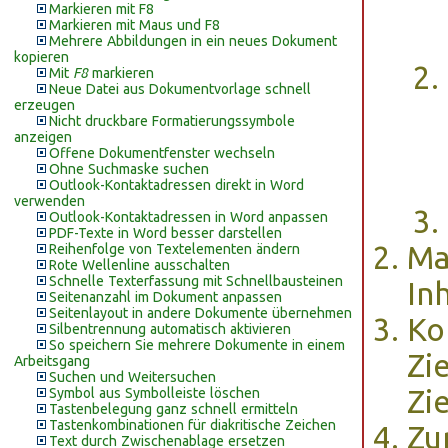
Markieren mit F8
Markieren mit Maus und F8
Mehrere Abbildungen in ein neues Dokument
kopieren
Mit
F8
markieren
Neue Datei aus Dokumentvorlage schnell
erzeugen
Nicht druckbare Formatierungssymbole
anzeigen
Offene Dokumentfenster wechseln
Ohne Suchmaske suchen
Outlook-Kontaktadressen direkt in Word
verwenden
Outlook-Kontaktadressen in Word anpassen
PDF-Texte in Word besser darstellen
Ma
Reihenfolge von Textelementen ändern
Rote Wellenline ausschalten
Schnelle Texterfassung mit Schnellbausteinen
In
Seitenanzahl im Dokument anpassen
Seitenlayout in andere Dokumente übernehmen
Ko
Silbentrennung automatisch aktivieren
So speichern Sie mehrere Dokumente in einem
Zi
Arbeitsgang
Suchen und Weitersuchen
Zi
Symbol aus Symbolleiste löschen
Tastenbelegung ganz schnell ermitteln
Tastenkombinationen für diakritische Zeichen
Zu
Text durch Zwischenablage ersetzen