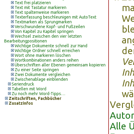
Text frei platzieren
ma
Text mit Tastatur markieren
Text spaltenweise markieren
We
Texterfassung beschleunigen mit AutoText
Textmarken als Sprungmarken
bl
Verschwundene Kopf- und Fußzeilen
Von Kapitel zu Kapitel springen
Wechsel zwischen den vier letzten
an
Bearbeitungpositionen
Wichtige Dokumente schnell zur Hand
de
Wichtige Ordner schnell erreichen
Wort ohne markieren löschen
Ve
Wortkombinationen anders reihen
Überschriften aller Ebenen gemeinsam kopieren
Inh
Zu einer Seite springen
Zwei Dokumente vergleichen
Zwischenablage einblenden
In
Seriendruck
Tabellen mit Word
wä
Zu noch mehr Word-Tipps…
Zeitschriften, Fachbücher
Vergl
Zusatzinfos
Autom
Alle 