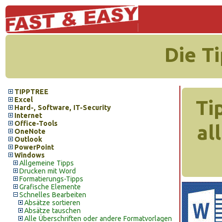
Die T
TIPPTREE
Excel
Ti
Hard-, Software, IT-Security
Internet
Office-Tools
al
OneNote
Outlook
PowerPoint
Windows
Allgemeine Tipps
Drucken mit Word
Formatierungs-Tipps
Grafische Elemente
Schnelles Bearbeiten
Absätze sortieren
Absätze tauschen
Alle Überschriften oder andere Formatvorlagen