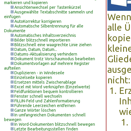
markieren und kopieren
Ansichtenwechsel per Tastenkürzel
Ausgewählte Textabschnitte sammeln und
Wenn
einfügen
AutoKorrektur korrigieren
alle 
Automatische Silbentrennung für alle
Dokumente
kopie
Automatisches Inhaltsverzeichnis
Bilder blitzschnell importieren
Blitzschnell eine waagrechte Linie ziehen
klei
Datum, Datum, Datum...
Datums-Aktualisierung verhindern
Glied
Dokument trotz Vorschaumodus bearbeiten
Dokumentvorlagen auf mehrere Register
ausge
aufteilen
Duplizieren - in Windeseile
nicht:
Einzelseite kopieren
Ersetzen mittels Zwischenablage
Excel mit Word verknüpfen (Einzelwerte)
Er
Feldfunktionen bequem kontrollieren
Fenster schnell wechseln
In
FILLIN-Feld und Zahlenformatierung
Führende Leerzeichen entfernen
wi
Ganze Wörter löschen
In umfangreichen Dokumenten schnell
bewegen
In Word-Dokumenten blitzschnell bewegen
Letzte Bearbeitungsstellen finden