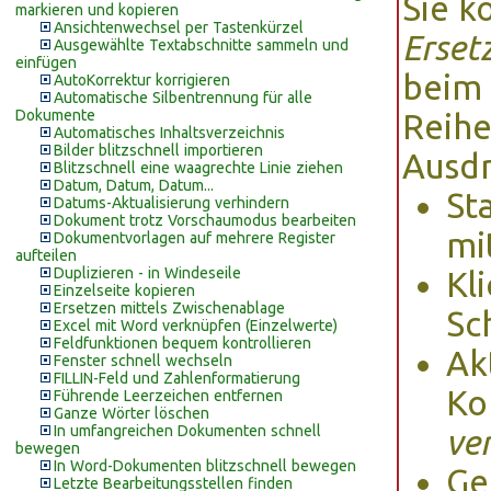
Sie k
markieren und kopieren
Ansichtenwechsel per Tastenkürzel
Erset
Ausgewählte Textabschnitte sammeln und
einfügen
beim 
AutoKorrektur korrigieren
Automatische Silbentrennung für alle
Dokumente
Reihe
Automatisches Inhaltsverzeichnis
Bilder blitzschnell importieren
Ausdr
Blitzschnell eine waagrechte Linie ziehen
Datum, Datum, Datum...
St
Datums-Aktualisierung verhindern
Dokument trotz Vorschaumodus bearbeiten
mi
Dokumentvorlagen auf mehrere Register
aufteilen
Duplizieren - in Windeseile
Kl
Einzelseite kopieren
Ersetzen mittels Zwischenablage
Sc
Excel mit Word verknüpfen (Einzelwerte)
Feldfunktionen bequem kontrollieren
Ak
Fenster schnell wechseln
FILLIN-Feld und Zahlenformatierung
Ko
Führende Leerzeichen entfernen
Ganze Wörter löschen
In umfangreichen Dokumenten schnell
ve
bewegen
In Word-Dokumenten blitzschnell bewegen
Ge
Letzte Bearbeitungsstellen finden