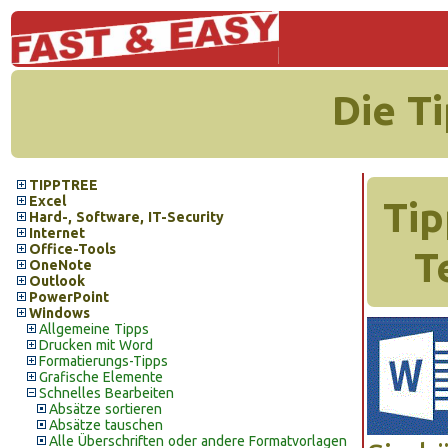
Die T
TIPPTREE
Excel
Tip
Hard-, Software, IT-Security
Internet
Office-Tools
T
OneNote
Outlook
PowerPoint
Windows
Allgemeine Tipps
Drucken mit Word
Formatierungs-Tipps
Grafische Elemente
Schnelles Bearbeiten
Absätze sortieren
Absätze tauschen
Alle Überschriften oder andere Formatvorlagen