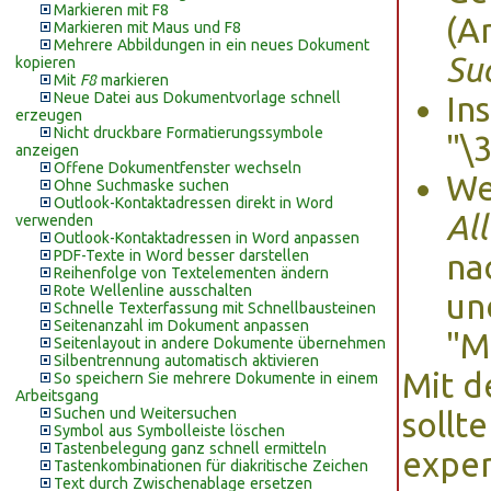
Markieren mit F8
(A
Markieren mit Maus und F8
Mehrere Abbildungen in ein neues Dokument
Su
kopieren
Mit
F8
markieren
Neue Datei aus Dokumentvorlage schnell
In
erzeugen
Nicht druckbare Formatierungssymbole
"\
anzeigen
Offene Dokumentfenster wechseln
We
Ohne Suchmaske suchen
Outlook-Kontaktadressen direkt in Word
Al
verwenden
Outlook-Kontaktadressen in Word anpassen
PDF-Texte in Word besser darstellen
na
Reihenfolge von Textelementen ändern
Rote Wellenline ausschalten
un
Schnelle Texterfassung mit Schnellbausteinen
Seitenanzahl im Dokument anpassen
"M
Seitenlayout in andere Dokumente übernehmen
Silbentrennung automatisch aktivieren
Mit d
So speichern Sie mehrere Dokumente in einem
Arbeitsgang
Suchen und Weitersuchen
sollt
Symbol aus Symbolleiste löschen
Tastenbelegung ganz schnell ermitteln
exper
Tastenkombinationen für diakritische Zeichen
Text durch Zwischenablage ersetzen