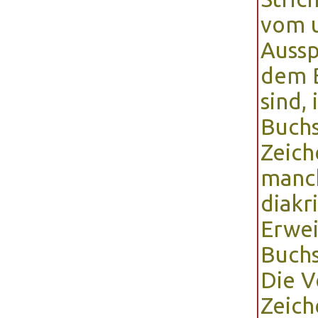
vom 
Aussp
dem B
sind,
Buchs
Zeich
manch
diakr
Erwei
Buchs
Die V
Zeich