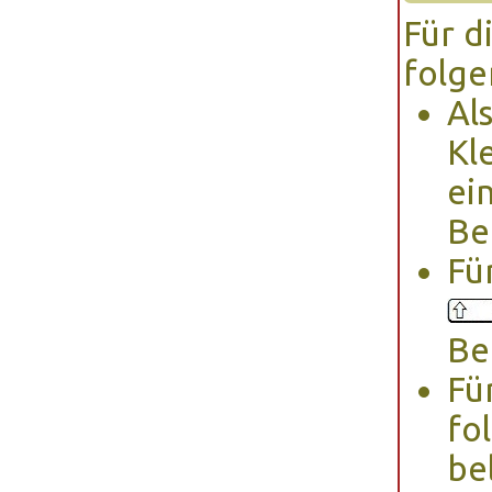
Für d
folge
Al
Kl
ei
Be
Fü
Be
Fü
fo
be