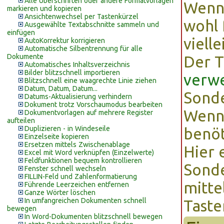
Alle Überschriften oder andere Formatvorlagen
Wenn 
markieren und kopieren
Ansichtenwechsel per Tastenkürzel
wohl 
Ausgewählte Textabschnitte sammeln und
einfügen
viell
AutoKorrektur korrigieren
Automatische Silbentrennung für alle
Dokumente
Der 
Automatisches Inhaltsverzeichnis
Bilder blitzschnell importieren
verw
Blitzschnell eine waagrechte Linie ziehen
Datum, Datum, Datum...
Sonde
Datums-Aktualisierung verhindern
Dokument trotz Vorschaumodus bearbeiten
Wenn 
Dokumentvorlagen auf mehrere Register
aufteilen
Duplizieren - in Windeseile
benöt
Einzelseite kopieren
Ersetzen mittels Zwischenablage
Hier 
Excel mit Word verknüpfen (Einzelwerte)
Feldfunktionen bequem kontrollieren
Sonde
Fenster schnell wechseln
FILLIN-Feld und Zahlenformatierung
mitte
Führende Leerzeichen entfernen
Ganze Wörter löschen
In umfangreichen Dokumenten schnell
Taste
bewegen
In Word-Dokumenten blitzschnell bewegen