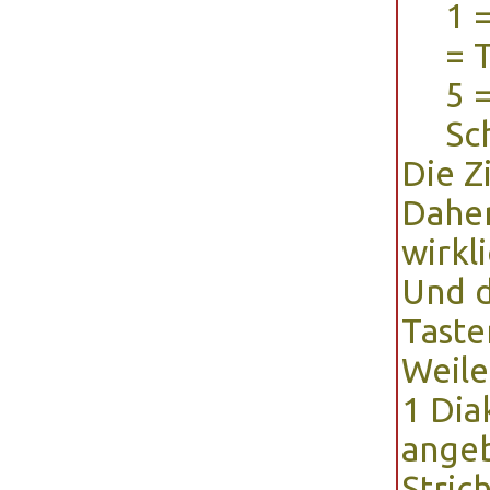
1 =
= 
5 =
Sch
Die Z
Daher
wirkl
Und d
Taste
Weile
1
Dia
angeb
Stric