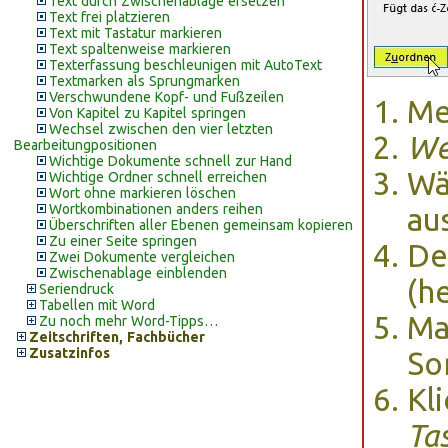
Text durch Zwischenablage ersetzen
Text frei platzieren
Text mit Tastatur markieren
Text spaltenweise markieren
Texterfassung beschleunigen mit AutoText
Textmarken als Sprungmarken
Verschwundene Kopf- und Fußzeilen
Me
Von Kapitel zu Kapitel springen
Wechsel zwischen den vier letzten
We
Bearbeitungpositionen
Wichtige Dokumente schnell zur Hand
Wä
Wichtige Ordner schnell erreichen
Wort ohne markieren löschen
Wortkombinationen anders reihen
au
Überschriften aller Ebenen gemeinsam kopieren
Zu einer Seite springen
D
Zwei Dokumente vergleichen
Zwischenablage einblenden
(h
Seriendruck
Tabellen mit Word
Ma
Zu noch mehr Word-Tipps…
Zeitschriften, Fachbücher
Zusatzinfos
So
Kl
Ta