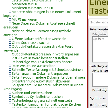
Eine
Letzte Bearbeitungsstellen finden
Markieren mit F8
Tast
Markieren mit Maus und F8
Mehrere Abbildungen in ein neues Dokument
kopieren
Mit
F8
markieren
Neue Datei aus Dokumentvorlage schnell
erzeugen
Nicht druckbare Formatierungssymbole
anzeigen
Offene Dokumentfenster wechseln
Ohne Suchmaske suchen
Outlook-Kontaktadressen direkt in Word
verwenden
Outlook-Kontaktadressen in Word anpassen
PDF-Texte in Word besser darstellen
Reihenfolge von Textelementen ändern
Rote Wellenline ausschalten
Schnelle Texterfassung mit Schnellbausteinen
Seitenanzahl im Dokument anpassen
Seitenlayout in andere Dokumente übernehmen
Silbentrennung automatisch aktivieren
So speichern Sie mehrere Dokumente in einem
Arbeitsgang
Suchen und Weitersuchen
Symbol aus Symbolleiste löschen
Tastenbelegung ganz schnell ermitteln
Tastenkombinationen für diakritische Zeichen