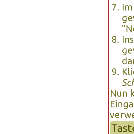
Im
ge
"N
In
ge
da
Kl
Sc
Nun k
Einga
verw
Tast