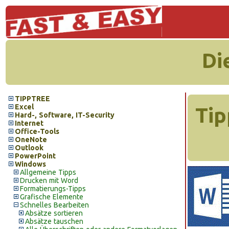
Di
TIPPTREE
Excel
Tip
Hard-, Software, IT-Security
Internet
Office-Tools
OneNote
Outlook
PowerPoint
Windows
Allgemeine Tipps
Drucken mit Word
Formatierungs-Tipps
Grafische Elemente
Schnelles Bearbeiten
Absätze sortieren
Absätze tauschen