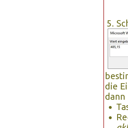
Sc
besti
die E
dann
Ta
Re
ak