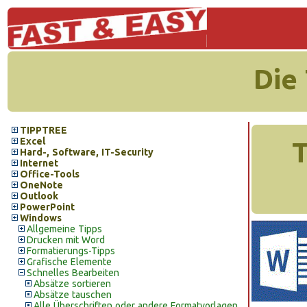
Die
TIPPTREE
Excel
T
Hard-, Software, IT-Security
Internet
Office-Tools
OneNote
Outlook
PowerPoint
Windows
Allgemeine Tipps
Drucken mit Word
Formatierungs-Tipps
Grafische Elemente
Schnelles Bearbeiten
Absätze sortieren
Absätze tauschen
Alle Überschriften oder andere Formatvorlagen