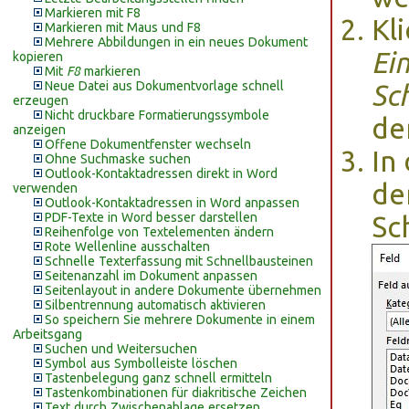
Markieren mit F8
Kl
Markieren mit Maus und F8
Mehrere Abbildungen in ein neues Dokument
Ei
kopieren
Mit
F8
markieren
Neue Datei aus Dokumentvorlage schnell
Sc
erzeugen
Nicht druckbare Formatierungssymbole
de
anzeigen
Offene Dokumentfenster wechseln
In
Ohne Suchmaske suchen
Outlook-Kontaktadressen direkt in Word
de
verwenden
Outlook-Kontaktadressen in Word anpassen
PDF-Texte in Word besser darstellen
Sc
Reihenfolge von Textelementen ändern
Rote Wellenline ausschalten
Schnelle Texterfassung mit Schnellbausteinen
Seitenanzahl im Dokument anpassen
Seitenlayout in andere Dokumente übernehmen
Silbentrennung automatisch aktivieren
So speichern Sie mehrere Dokumente in einem
Arbeitsgang
Suchen und Weitersuchen
Symbol aus Symbolleiste löschen
Tastenbelegung ganz schnell ermitteln
Tastenkombinationen für diakritische Zeichen
Text durch Zwischenablage ersetzen