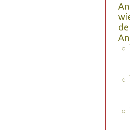
An
wi
de
An