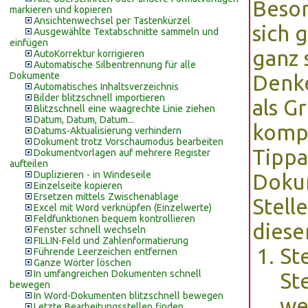
Beson
markieren und kopieren
Ansichtenwechsel per Tastenkürzel
sich 
Ausgewählte Textabschnitte sammeln und
einfügen
ganz 
AutoKorrektur korrigieren
Automatische Silbentrennung für alle
Dokumente
Denke
Automatisches Inhaltsverzeichnis
Bilder blitzschnell importieren
als G
Blitzschnell eine waagrechte Linie ziehen
Datum, Datum, Datum...
kompl
Datums-Aktualisierung verhindern
Dokument trotz Vorschaumodus bearbeiten
Tippa
Dokumentvorlagen auf mehrere Register
aufteilen
Duplizieren - in Windeseile
Doku
Einzelseite kopieren
Ersetzen mittels Zwischenablage
Stell
Excel mit Word verknüpfen (Einzelwerte)
Feldfunktionen bequem kontrollieren
diese
Fenster schnell wechseln
FILLIN-Feld und Zahlenformatierung
St
Führende Leerzeichen entfernen
Ganze Wörter löschen
In umfangreichen Dokumenten schnell
Ste
bewegen
In Word-Dokumenten blitzschnell bewegen
we
Letzte Bearbeitungsstellen finden