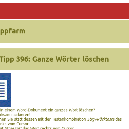
ippfarm
Tipp 396:
Ganze Wörter löschen
 in einem Word-Dokument ein ganzes Wort löschen?
ühsam markieren!
nen Sie statt dessen mit der Tastenkombination
Strg+Rücktaste
das
inks vom Cursor
mit
Strg+Entf
das Wort rechts vom Cursor.