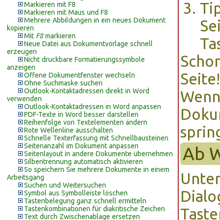
Ti
Markieren mit F8
Markieren mit Maus und F8
Mehrere Abbildungen in ein neues Dokument
Se
kopieren
Mit
F8
markieren
Ta
Neue Datei aus Dokumentvorlage schnell
erzeugen
Schon
Nicht druckbare Formatierungssymbole
anzeigen
Seite!
Offene Dokumentfenster wechseln
Ohne Suchmaske suchen
Outlook-Kontaktadressen direkt in Word
Wenn 
verwenden
Outlook-Kontaktadressen in Word anpassen
Dokum
PDF-Texte in Word besser darstellen
Reihenfolge von Textelementen ändern
sprin
Rote Wellenline ausschalten
Schnelle Texterfassung mit Schnellbausteinen
Seitenanzahl im Dokument anpassen
Ab 
Seitenlayout in andere Dokumente übernehmen
Silbentrennung automatisch aktivieren
So speichern Sie mehrere Dokumente in einem
Unter
Arbeitsgang
Suchen und Weitersuchen
Dial
Symbol aus Symbolleiste löschen
Tastenbelegung ganz schnell ermitteln
Tastenkombinationen für diakritische Zeichen
Tast
Text durch Zwischenablage ersetzen