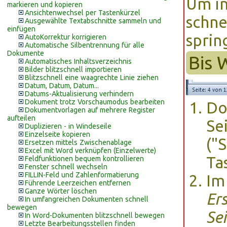
Um i
markieren und kopieren
Ansichtenwechsel per Tastenkürzel
schne
Ausgewählte Textabschnitte sammeln und
einfügen
spri
AutoKorrektur korrigieren
Automatische Silbentrennung für alle
Dokumente
Bis 
Automatisches Inhaltsverzeichnis
Bilder blitzschnell importieren
Blitzschnell eine waagrechte Linie ziehen
Datum, Datum, Datum...
Datums-Aktualisierung verhindern
Dokument trotz Vorschaumodus bearbeiten
Do
Dokumentvorlagen auf mehrere Register
aufteilen
Se
Duplizieren - in Windeseile
Einzelseite kopieren
("
Ersetzen mittels Zwischenablage
Excel mit Word verknüpfen (Einzelwerte)
Ta
Feldfunktionen bequem kontrollieren
Fenster schnell wechseln
FILLIN-Feld und Zahlenformatierung
Im
Führende Leerzeichen entfernen
Ganze Wörter löschen
Er
In umfangreichen Dokumenten schnell
bewegen
Sei
In Word-Dokumenten blitzschnell bewegen
Letzte Bearbeitungsstellen finden