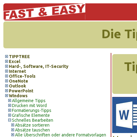
Die T
TIPPTREE
Excel
Ti
Hard-, Software, IT-Security
Internet
Office-Tools
OneNote
Outlook
PowerPoint
Windows
Allgemeine Tipps
Drucken mit Word
Formatierungs-Tipps
Grafische Elemente
Schnelles Bearbeiten
Absätze sortieren
Absätze tauschen
Alle Überschriften oder andere Formatvorlagen