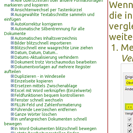
Alle Überschriften oder andere Formatvorlagen
Wenn 
markieren und kopieren
Ansichtenwechsel per Tastenkürzel
die i
Ausgewählte Textabschnitte sammeln und
einfügen
vergl
AutoKorrektur korrigieren
Automatische Silbentrennung für alle
Dokumente
weite
Automatisches Inhaltsverzeichnis
Bilder blitzschnell importieren
Me
Blitzschnell eine waagrechte Linie ziehen
Datum, Datum, Datum...
Ve
Datums-Aktualisierung verhindern
Dokument trotz Vorschaumodus bearbeiten
Dokumentvorlagen auf mehrere Register
aufteilen
Duplizieren - in Windeseile
Einzelseite kopieren
Ersetzen mittels Zwischenablage
Excel mit Word verknüpfen (Einzelwerte)
Feldfunktionen bequem kontrollieren
Fenster schnell wechseln
FILLIN-Feld und Zahlenformatierung
Führende Leerzeichen entfernen
Ganze Wörter löschen
In umfangreichen Dokumenten schnell
bewegen
In Word-Dokumenten blitzschnell bewegen