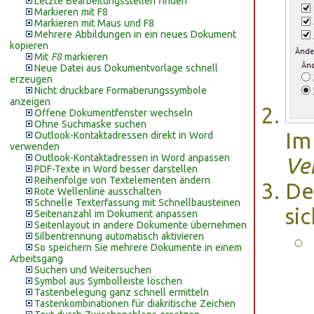
Letzte Bearbeitungsstellen finden
Markieren mit F8
Markieren mit Maus und F8
Mehrere Abbildungen in ein neues Dokument
kopieren
Mit
F8
markieren
Neue Datei aus Dokumentvorlage schnell
erzeugen
Nicht druckbare Formatierungssymbole
anzeigen
Offene Dokumentfenster wechseln
Ohne Suchmaske suchen
Im
Outlook-Kontaktadressen direkt in Word
verwenden
Outlook-Kontaktadressen in Word anpassen
Ve
PDF-Texte in Word besser darstellen
Reihenfolge von Textelementen ändern
De
Rote Wellenline ausschalten
Schnelle Texterfassung mit Schnellbausteinen
sic
Seitenanzahl im Dokument anpassen
Seitenlayout in andere Dokumente übernehmen
Silbentrennung automatisch aktivieren
So speichern Sie mehrere Dokumente in einem
Arbeitsgang
Suchen und Weitersuchen
Symbol aus Symbolleiste löschen
Tastenbelegung ganz schnell ermitteln
Tastenkombinationen für diakritische Zeichen