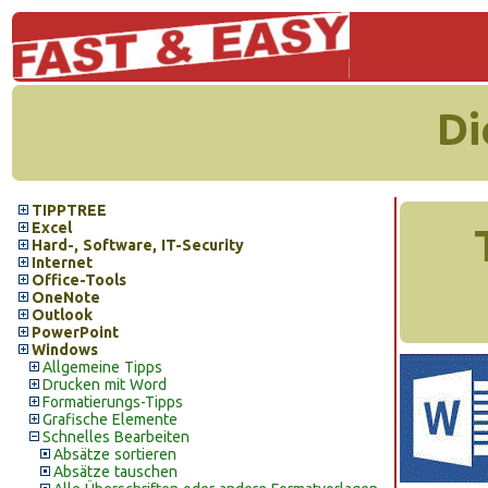
Di
TIPPTREE
Excel
Hard-, Software, IT-Security
Internet
Office-Tools
OneNote
Outlook
PowerPoint
Windows
Allgemeine Tipps
Drucken mit Word
Formatierungs-Tipps
Grafische Elemente
Schnelles Bearbeiten
Absätze sortieren
Absätze tauschen