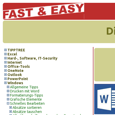
D
TIPPTREE
Excel
Hard-, Software, IT-Security
Internet
Office-Tools
OneNote
Outlook
PowerPoint
Windows
Allgemeine Tipps
Drucken mit Word
Formatierungs-Tipps
Grafische Elemente
Schnelles Bearbeiten
Absätze sortieren
Absätze tauschen