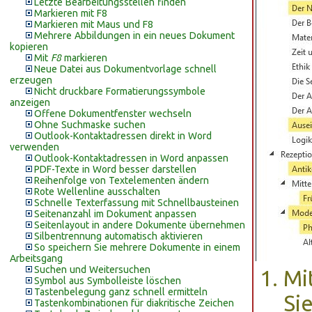
Letzte Bearbeitungsstellen finden
Markieren mit F8
Markieren mit Maus und F8
Mehrere Abbildungen in ein neues Dokument
kopieren
Mit
F8
markieren
Neue Datei aus Dokumentvorlage schnell
erzeugen
Nicht druckbare Formatierungssymbole
anzeigen
Offene Dokumentfenster wechseln
Ohne Suchmaske suchen
Outlook-Kontaktadressen direkt in Word
verwenden
Outlook-Kontaktadressen in Word anpassen
PDF-Texte in Word besser darstellen
Reihenfolge von Textelementen ändern
Rote Wellenline ausschalten
Schnelle Texterfassung mit Schnellbausteinen
Seitenanzahl im Dokument anpassen
Seitenlayout in andere Dokumente übernehmen
Silbentrennung automatisch aktivieren
So speichern Sie mehrere Dokumente in einem
Arbeitsgang
Suchen und Weitersuchen
Mi
Symbol aus Symbolleiste löschen
Tastenbelegung ganz schnell ermitteln
Si
Tastenkombinationen für diakritische Zeichen