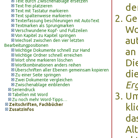
Text durch Zwischenablage ersetzen
de
Text frei platzieren
Text mit Tastatur markieren
Ge
Text spaltenweise markieren
Texterfassung beschleunigen mit AutoText
Textmarken als Sprungmarken
Wo
Verschwundene Kopf- und Fußzeilen
Von Kapitel zu Kapitel springen
au
Wechsel zwischen den vier letzten
Bearbeitungpositionen
an
Wichtige Dokumente schnell zur Hand
Wichtige Ordner schnell erreichen
Di
Wort ohne markieren löschen
Wortkombinationen anders reihen
Überschriften aller Ebenen gemeinsam kopieren
di
Zu einer Seite springen
Zwei Dokumente vergleichen
Er
Zwischenablage einblenden
Seriendruck
Um
Tabellen mit Word
Zu noch mehr Word-Tipps…
kl
Zeitschriften, Fachbücher
Zusatzinfos
da
Al