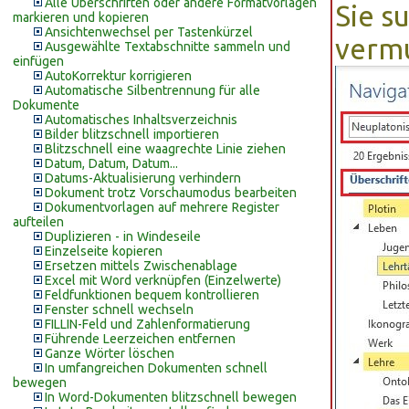
Alle Überschriften oder andere Formatvorlagen
Sie s
markieren und kopieren
Ansichtenwechsel per Tastenkürzel
verm
Ausgewählte Textabschnitte sammeln und
einfügen
AutoKorrektur korrigieren
Automatische Silbentrennung für alle
Dokumente
Automatisches Inhaltsverzeichnis
Bilder blitzschnell importieren
Blitzschnell eine waagrechte Linie ziehen
Datum, Datum, Datum...
Datums-Aktualisierung verhindern
Dokument trotz Vorschaumodus bearbeiten
Dokumentvorlagen auf mehrere Register
aufteilen
Duplizieren - in Windeseile
Einzelseite kopieren
Ersetzen mittels Zwischenablage
Excel mit Word verknüpfen (Einzelwerte)
Feldfunktionen bequem kontrollieren
Fenster schnell wechseln
FILLIN-Feld und Zahlenformatierung
Führende Leerzeichen entfernen
Ganze Wörter löschen
In umfangreichen Dokumenten schnell
bewegen
In Word-Dokumenten blitzschnell bewegen